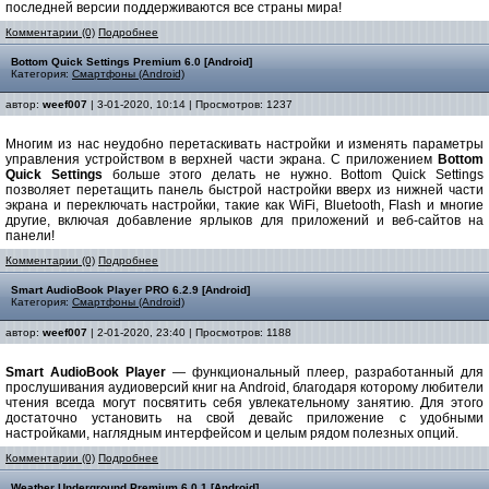
последней версии поддерживаются все страны мира!
Комментарии (0)
Подробнее
Bottom Quick Settings Premium 6.0 [Android]
Категория:
Смартфоны (Android)
автор:
weef007
| 3-01-2020, 10:14 | Просмотров: 1237
Многим из нас неудобно перетаскивать настройки и изменять параметры
управления устройством в верхней части экрана. С приложением
Bottom
Quick Settings
больше этого делать не нужно. Bottom Quick Settings
позволяет перетащить панель быстрой настройки вверх из нижней части
экрана и переключать настройки, такие как WiFi, Bluetooth, Flash и многие
другие, включая добавление ярлыков для приложений и веб-сайтов на
панели!
Комментарии (0)
Подробнее
Smart AudioBook Player PRO 6.2.9 [Android]
Категория:
Смартфоны (Android)
автор:
weef007
| 2-01-2020, 23:40 | Просмотров: 1188
Smart AudioBook Player
— функциональный плеер, разработанный для
прослушивания аудиоверсий книг на Android, благодаря которому любители
чтения всегда могут посвятить себя увлекательному занятию. Для этого
достаточно установить на свой девайс приложение с удобными
настройками, наглядным интерфейсом и целым рядом полезных опций.
Комментарии (0)
Подробнее
Weather Underground Premium 6.0.1 [Android]