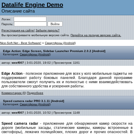
Datalife Engine Demo
Описание сайта
Логин:
Пароль:
Регистрация на сайте!
Забыли пароль?
Вы просматриваете мобильную версию сайта.
Перейти на полную версию сайта.
Nice-Soft.Net - Best Software!
»
Смартфоны (Android)
Edge Action: Edge Screen, Sidebar Launcher Premium 2.0.2 [Android]
Категория:
Смартфоны (Android)
автор:
weef007
| 3-01-2020, 19:02 | Просмотров: 1161
Edge Action
- полезное приложение для всех у кого мобильные гаджеты не
поддерживают работу боковых панелей. Благодаря данной программе
пользователи смогут получить их и полностью с ними взаимодействовать
для собственного удобства и ускорения работы.
Комментарии (0)
Подробнее
Speed camera radar PRO 3.1.11 [Android]
Категория:
Смартфоны (Android)
автор:
weef007
| 3-01-2020, 10:52 | Просмотров: 1148
Speed camera radar
- приложение для обнаружения камер скорости на
дороге (мобильные засады, статические камеры, камеры встроенные в
светофоры), лежачих полицейских, плохих дорог и прочих опасностей. В