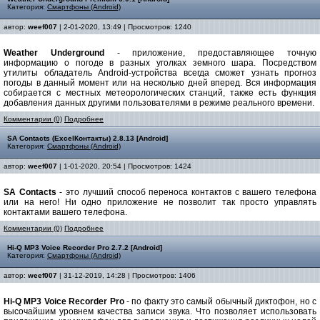
Категория:
Смартфоны (Android)
автор:
weef007
| 2-01-2020, 13:49 | Просмотров: 1240
Weather Underground
- приложение, предоставляющее точную
информацию о погоде в разных уголках земного шара. Посредством
утилиты обладатель Android-устройства всегда сможет узнать прогноз
погоды в данный момент или на несколько дней вперед. Вся информация
собирается с местных метеорологических станций, также есть функция
добавления данных другими пользователями в режиме реального времени.
Комментарии (0)
Подробнее
SA Contacts (ExcelКонтакты) 2.8.13 [Android]
Категория:
Смартфоны (Android)
автор:
weef007
| 1-01-2020, 20:54 | Просмотров: 1424
SA Contacts
- это лучший способ переноса контактов с вашего телефона
или на него! Ни одно приложение не позволит так просто управлять
контактами вашего телефона.
Комментарии (0)
Подробнее
Hi-Q MP3 Voice Recorder Pro 2.7.2 [Android]
Категория:
Смартфоны (Android)
автор:
weef007
| 31-12-2019, 14:28 | Просмотров: 1406
Hi-Q MP3 Voice Recorder Pro
- по факту это самый обычный диктофон, но с
высочайшим уровнем качества записи звука. Что позволяет использовать