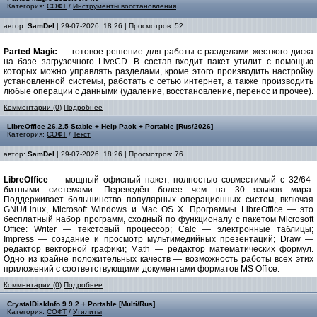
Категория:
СОФТ
/
Инструменты восстановления
автор:
SamDel
| 29-07-2026, 18:26 | Просмотров: 52
Parted Magic
— готовое решение для работы с разделами жесткого диска
на базе загрузочного LiveCD. В состав входит пакет утилит с помощью
которых можно управлять разделами, кроме этого производить настройку
установленной системы, работать с сетью интернет, а также производить
любые операции с данными (удаление, восстановление, перенос и прочее).
Комментарии (0)
Подробнее
LibreOffice 26.2.5 Stable + Help Pack + Portable [Rus/2026]
Категория:
СОФТ
/
Текст
автор:
SamDel
| 29-07-2026, 18:26 | Просмотров: 76
LibreOffice
— мощный офисный пакет, полностью совместимый с 32/64-
битными системами. Переведён более чем на 30 языков мира.
Поддерживает большинство популярных операционных систем, включая
GNU/Linux, Microsoft Windows и Mac OS X. Программы LibreOffice — это
бесплатный набор программ, сходный по функционалу с пакетом Microsoft
Office: Writer — текстовый процессор; Calc — электронные таблицы;
Impress — создание и просмотр мультимедийных презентаций; Draw —
редактор векторной графики; Math — редактор математических формул.
Одно из крайне положительных качеств — возможность работы всех этих
приложений с соответствующими документами форматов MS Office.
Комментарии (0)
Подробнее
CrystalDiskInfo 9.9.2 + Portable [Multi/Rus]
Категория:
СОФТ
/
Утилиты