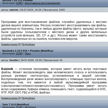
Recuva 1.55.133 Portable
Категория:
СОФТ
/
Инструменты восстановления
автор:
adminb
| 29-07-2026, 18:28 | Просмотров: 2000
Программа для восстановления файлов, случайно удаленных с жестких
дисков вашего компьютера. Recuva позволяет восстанавливать как файлы,
удаленные из Корзины, так и любые другие файлы (фото, музыка), которые
были удалены пользователем с жёсткого диска и других мобильных
устройств (usb-флешек, SD, CF и др.). Recuva может также восстановить
файлы, удаленные из-за ошибок, поломок или вирусов.
Комментарии (0)
Подробнее
Balabolka 2.15.0.918 + Portable [Multi/Rus]
Категория:
СОФТ
/
Текст
автор:
SamDel
| 29-07-2026, 18:26 | Просмотров: 54
Balabolk
— отличная программа, которая умеет читать вслух текстовые
файлы. Может воспроизводить звук человеческого голоса и использовать
разные речевые синтезаторы, установленные в вашей системе.
Воспроизведение речи можно контролировать с помощью простых кнопок,
подобных тем, что имеются в любой мультимедийной программе
(«воспроизвести/приостановить/остановить»). Программа умеет читать
вслух содержимое буфера обмена, показывать текст, содержащийся в DOC,
RTF, PDF, ODT, FB2 и HTML файлах.
Комментарии (0)
Подробнее
Tails 7.10.0 [Multi/Rus]
Категория:
СОФТ
/
Интернет