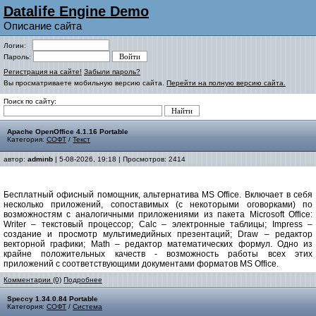
Datalife Engine Demo
Описание сайта
Логин:
Пароль:
Регистрация на сайте!
Забыли пароль?
Вы просматриваете мобильную версию сайта.
Перейти на полную версию сайта.
Поиск по сайту:
Apache OpenOffice 4.1.16 Portable
Категория:
СОФТ
/
Текст
автор:
adminb
| 5-08-2026, 19:18 | Просмотров: 2414
Бесплатный офисный помощник, альтернатива MS Office. Включает в себя
несколько приложений, сопоставимых (с некоторыми оговорками) по
возможностям с аналогичными приложениями из пакета Microsoft Office:
Writer – текстовый процессор; Calc – электронные таблицы; Impress –
создание и просмотр мультимедийных презентаций; Draw – редактор
векторной графики; Math – редактор математических формул. Одно из
крайне положительных качеств - возможность работы всех этих
приложений с соответствующими документами форматов MS Office.
Комментарии (0)
Подробнее
Speccy 1.34.0.84 Portable
Категория:
СОФТ
/
Система