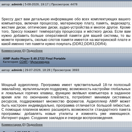
автор:
adminb
| 5-08-2026, 19:17 | Просмотров: 4478
Speccy даст вам детальную информацию обо всех комплектующих вашего
компьютера, включая процессор, материнскую плату, память, видеокарту,
жесткие диски, оптические диски, аудио-устройства и многое другое. Кроме
того, Speccy покажет температуру процессора и жёсткого диска. Если вам
нужно добавить больше оперативной памяти для вашей системы, то вы
можете проверить, сколько слотов памяти имеется на материнской плате и
какой именно тип памяти нужно покупать (DDR2,DDR3,DDR4).
Комментарии (0)
Подробнее
AIMP Audio Player 5.40.2722 Final Portable
Категория:
СОФТ
/
Мультимедиа
автор:
adminb
| 29-07-2026, 18:28 | Просмотров: 3693
Мощный аудиоплеер. Программа имеет чувствительный 18-ти полосный
эквалайзер, мультиязычную поддержку, возможность настройки глобальных
и локальных горячих клавиш, функцию вкл/выкл компьютера в заданное
время или по окончанию плейлиста, потребляет минимум системных
ресурсов, поддерживает множество форматов. Аудиоплеер AIMP может
быть настроен индивидуально, программа отличается большой гибкостью.
С помощью плагинов можно расширять возможности стандартного пакета
программы: добавлять новые утилиты и изменять уже имеющиеся.
Интернет-радио. Создание закладок и очереди воспроизведения.
Комментарии (0)
Подробнее