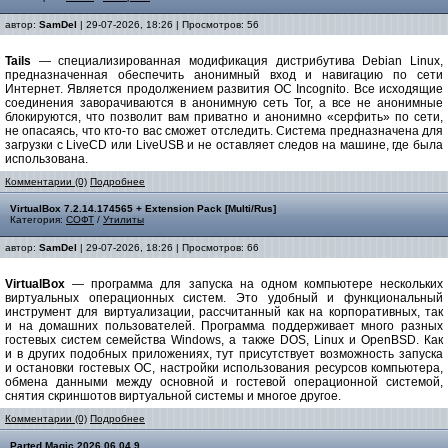
автор:
SamDel
| 29-07-2026, 18:26 | Просмотров: 56
Tails
— специализированная модификация дистрибутива Debian Linux,
предназначенная обеспечить анонимный вход и навигацию по сети
Интернет. Является продолжением развития ОС Incognito. Все исходящие
соединения заворачиваются в анонимную сеть Tor, а все не анонимные
блокируются, что позволит вам приватно и анонимно «серфить» по сети,
не опасаясь, что кто-то вас сможет отследить. Система предназначена для
загрузки с LiveCD или LiveUSB и не оставляет следов на машине, где была
использована.
Комментарии (0)
Подробнее
VirtualBox 7.2.14.174565 + Extension Pack [Multi/Rus]
Категория:
СОФТ
/
Утилиты
автор:
SamDel
| 29-07-2026, 18:26 | Просмотров: 66
VirtualBox
— программа для запуска на одном компьютере нескольких
виртуальных операционных систем. Это удобный и функциональный
инструмент для виртуализации, рассчитанный как на корпоративных, так
и на домашних пользователей. Программа поддерживает много разных
гостевых систем семейства Windows, а также DOS, Linux и OpenBSD. Как
и в других подобных приложениях, тут присутствует возможность запуска
и остановки гостевых ОС, настройки использования ресурсов компьютера,
обмена данными между основной и гостевой операционной системой,
снятия скриншотов виртуальной системы и многое другое.
Комментарии (0)
Подробнее
Parted Magic 2026.06.04.9