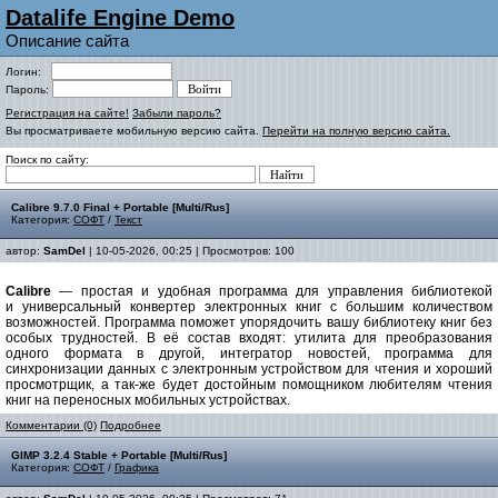
Datalife Engine Demo
Описание сайта
Логин:
Пароль:
Регистрация на сайте!
Забыли пароль?
Вы просматриваете мобильную версию сайта.
Перейти на полную версию сайта.
Поиск по сайту:
Calibre 9.7.0 Final + Portable [Multi/Rus]
Категория:
СОФТ
/
Текст
автор:
SamDel
| 10-05-2026, 00:25 | Просмотров: 100
Calibre
— простая и удобная программа для управления библиотекой
и универсальный конвертер электронных книг с большим количеством
возможностей. Программа поможет упорядочить вашу библиотеку книг без
особых трудностей. В её состав входят: утилита для преобразования
одного формата в другой, интегратор новостей, программа для
синхронизации данных с электронным устройством для чтения и хороший
просмотрщик, а так-же будет достойным помощником любителям чтения
книг на переносных мобильных устройствах.
Комментарии (0)
Подробнее
GIMP 3.2.4 Stable + Portable [Multi/Rus]
Категория:
СОФТ
/
Графика