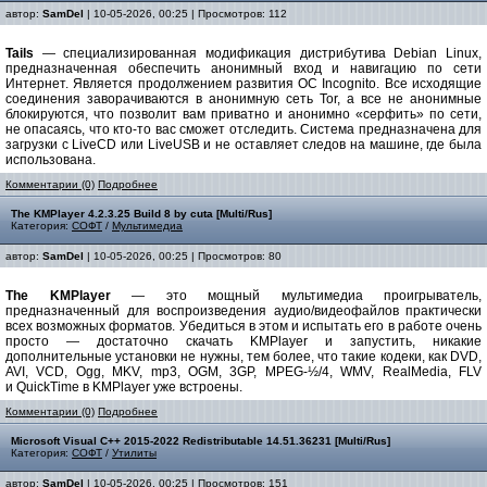
автор:
SamDel
| 10-05-2026, 00:25 | Просмотров: 112
Tails
— специализированная модификация дистрибутива Debian Linux,
предназначенная обеспечить анонимный вход и навигацию по сети
Интернет. Является продолжением развития ОС Incognito. Все исходящие
соединения заворачиваются в анонимную сеть Tor, а все не анонимные
блокируются, что позволит вам приватно и анонимно «серфить» по сети,
не опасаясь, что кто-то вас сможет отследить. Система предназначена для
загрузки с LiveCD или LiveUSB и не оставляет следов на машине, где была
использована.
Комментарии (0)
Подробнее
The KMPlayer 4.2.3.25 Build 8 by cuta [Multi/Rus]
Категория:
СОФТ
/
Мультимедиа
автор:
SamDel
| 10-05-2026, 00:25 | Просмотров: 80
The KMPlayer
— это мощный мультимедиа проигрыватель,
предназначенный для воспроизведения аудио/видеофайлов практически
всех возможных форматов. Убедиться в этом и испытать его в работе очень
просто — достаточно скачать KMPlayer и запустить, никакие
дополнительные установки не нужны, тем более, что такие кодеки, как DVD,
AVI, VCD, Ogg, MKV, mp3, OGM, 3GP, MPEG-½/4, WMV, RealMedia, FLV
и QuickTime в KMPlayer уже встроены.
Комментарии (0)
Подробнее
Microsoft Visual C++ 2015-2022 Redistributable 14.51.36231 [Multi/Rus]
Категория:
СОФТ
/
Утилиты
автор:
SamDel
| 10-05-2026, 00:25 | Просмотров: 151