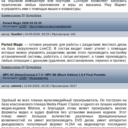
на обычном компьютере или ноутбуке. LDPlayer позволяет запускать
практически любые приложения и игры из магазина Play Маркет
и управлять ими с помощью мыши и клавиатуры.
Комментарии (0)
Подробнее
Parted Magic 2026.03.20.20
Категория:
СОФТ
/
Инструменты восстановления
автор:
SamDel
| 10-05-2026, 00:25 | Просмотров: 161
Parted Magic
— готовое решение для работы с разделами жесткого диска
на базе загрузочного LiveCD. В состав входит пакет утилит с помощью
которых можно управлять разделами, кроме этого производить настройку
установленной системы, работать с сетью интернет, а также производить
любые операции с данными (удаление, восстановление, перенос и прочее).
Комментарии (0)
Подробнее
MPC HC (HomeCinema) 2.7.0 / MPC BE (Black Edition) 1.8.9 Final Portable
Категория:
СОФТ
/
Мультимедиа
автор:
adminb
| 12-04-2026, 16:26 | Просмотров: 3017
Удобный во всех планах мультимедийный проигрыватель. Он построен на
базе классического плеера Media Player Classic и одного из лучших наборов
медиа-кодеков ffdshow, и благодаря этому может проигрывать многие
форматы видео и аудио файлов без установки внешних кодеков. Этот
плеер имеет большое количество различных функциональных
возможностей: он умеет воспроизводить DVD диски, умеет аппаратно
декодировать популярный формат H.264 на видеокартах последнего