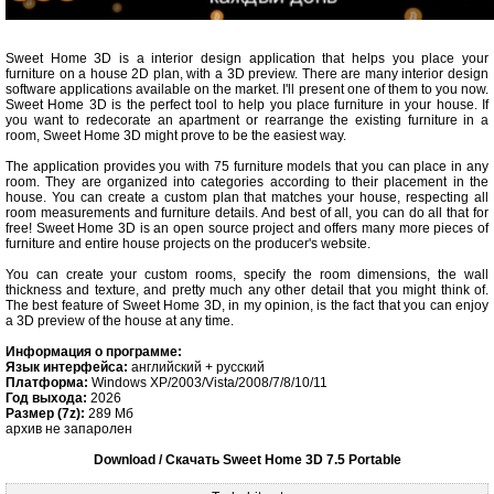
Sweet Home 3D is a interior design application that helps you place your
furniture on a house 2D plan, with a 3D preview. There are many interior design
software applications available on the market. I'll present one of them to you now.
Sweet Home 3D is the perfect tool to help you place furniture in your house. If
you want to redecorate an apartment or rearrange the existing furniture in a
room, Sweet Home 3D might prove to be the easiest way.
The application provides you with 75 furniture models that you can place in any
room. They are organized into categories according to their placement in the
house. You can create a custom plan that matches your house, respecting all
room measurements and furniture details. And best of all, you can do all that for
free! Sweet Home 3D is an open source project and offers many more pieces of
furniture and entire house projects on the producer's website.
You can create your custom rooms, specify the room dimensions, the wall
thickness and texture, and pretty much any other detail that you might think of.
The best feature of Sweet Home 3D, in my opinion, is the fact that you can enjoy
a 3D preview of the house at any time.
Информация о программе:
Язык интерфейса:
английский + русский
Платформа:
Windows XP/2003/Vista/2008/7/8/10/11
Год выхода:
2026
Размер (7z):
289 Мб
архив не запаролен
Download / Скачать Sweet Home 3D 7.5 Portable