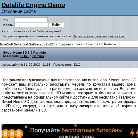
Datalife Engine Demo
Описание сайта
Логин:
Пароль:
Регистрация на сайте!
Забыли пароль?
Вы просматриваете мобильную версию сайта.
Перейти на полную версию сайта.
Nice-Soft.Net - Best Software!
»
СОФТ
»
Графика
» Sweet Home 3D 7.5 Portable
Sweet Home 3D 7.5 Portable
Категория:
СОФТ
/
Графика
автор:
adminb
| 1-06-2026, 11:33 | Просмотров: 3212
Программа предназначена для проектирования интерьера. Sweet Home 3D
поможет вам виртуально расставить мебель по комнатам вашего дома,
выбирая наиболее удачное расположение элементов интерьера. Во время
работы можно использовать 3D-модели, которые в большом количестве
представлены на официальном сайте и доступны для бесплатной загрузки.
Sweet Home 3D дает возможность предварительного просмотра интерьера
в 2D (вид сверху), а также может визуализировать конечный вариант
расстановки мебели в 3D.