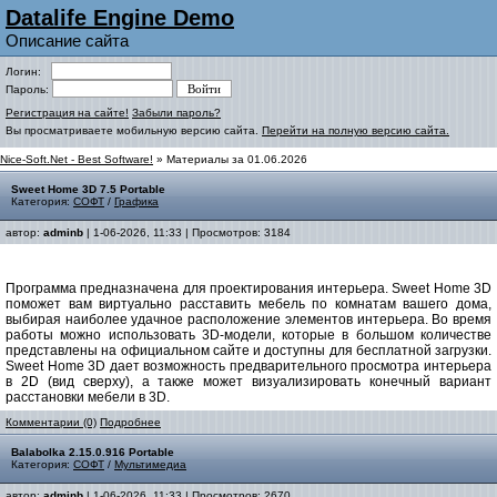
Datalife Engine Demo
Описание сайта
Логин:
Пароль:
Регистрация на сайте!
Забыли пароль?
Вы просматриваете мобильную версию сайта.
Перейти на полную версию сайта.
Nice-Soft.Net - Best Software!
» Материалы за 01.06.2026
Sweet Home 3D 7.5 Portable
Категория:
СОФТ
/
Графика
автор:
adminb
| 1-06-2026, 11:33 | Просмотров: 3184
Программа предназначена для проектирования интерьера. Sweet Home 3D
поможет вам виртуально расставить мебель по комнатам вашего дома,
выбирая наиболее удачное расположение элементов интерьера. Во время
работы можно использовать 3D-модели, которые в большом количестве
представлены на официальном сайте и доступны для бесплатной загрузки.
Sweet Home 3D дает возможность предварительного просмотра интерьера
в 2D (вид сверху), а также может визуализировать конечный вариант
расстановки мебели в 3D.
Комментарии (0)
Подробнее
Balabolka 2.15.0.916 Portable
Категория:
СОФТ
/
Мультимедиа
автор:
adminb
| 1-06-2026, 11:33 | Просмотров: 2670