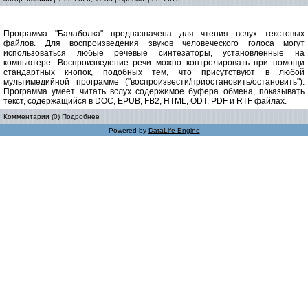
Программа "Балаболка" предназначена для чтения вслух текстовых
файлов. Для воспроизведения звуков человеческого голоса могут
использоваться любые речевые синтезаторы, установленные на
компьютере. Воспроизведение речи можно контролировать при помощи
стандартных кнопок, подобных тем, что присутствуют в любой
мультимедийной программе ("воспроизвести/приостановить/остановить").
Программа умеет читать вслух содержимое буфера обмена, показывать
текст, содержащийся в DOC, EPUB, FB2, HTML, ODT, PDF и RTF файлах.
Комментарии (0)
Подробнее
Powered by
DataLife Engine