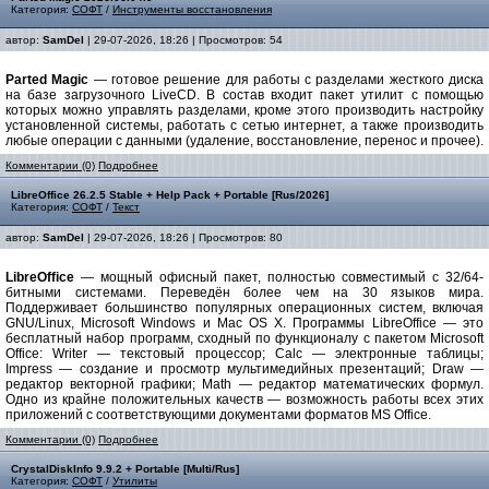
Категория:
СОФТ
/
Инструменты восстановления
автор:
SamDel
| 29-07-2026, 18:26 | Просмотров: 54
Parted Magic
— готовое решение для работы с разделами жесткого диска
на базе загрузочного LiveCD. В состав входит пакет утилит с помощью
которых можно управлять разделами, кроме этого производить настройку
установленной системы, работать с сетью интернет, а также производить
любые операции с данными (удаление, восстановление, перенос и прочее).
Комментарии (0)
Подробнее
LibreOffice 26.2.5 Stable + Help Pack + Portable [Rus/2026]
Категория:
СОФТ
/
Текст
автор:
SamDel
| 29-07-2026, 18:26 | Просмотров: 80
LibreOffice
— мощный офисный пакет, полностью совместимый с 32/64-
битными системами. Переведён более чем на 30 языков мира.
Поддерживает большинство популярных операционных систем, включая
GNU/Linux, Microsoft Windows и Mac OS X. Программы LibreOffice — это
бесплатный набор программ, сходный по функционалу с пакетом Microsoft
Office: Writer — текстовый процессор; Calc — электронные таблицы;
Impress — создание и просмотр мультимедийных презентаций; Draw —
редактор векторной графики; Math — редактор математических формул.
Одно из крайне положительных качеств — возможность работы всех этих
приложений с соответствующими документами форматов MS Office.
Комментарии (0)
Подробнее
CrystalDiskInfo 9.9.2 + Portable [Multi/Rus]
Категория:
СОФТ
/
Утилиты