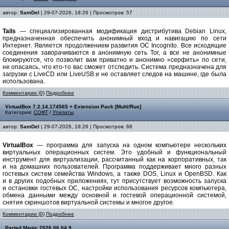
автор:
SamDel
| 29-07-2026, 18:26 | Просмотров: 57
Tails
— специализированная модификация дистрибутива Debian Linux,
предназначенная обеспечить анонимный вход и навигацию по сети
Интернет. Является продолжением развития ОС Incognito. Все исходящие
соединения заворачиваются в анонимную сеть Tor, а все не анонимные
блокируются, что позволит вам приватно и анонимно «серфить» по сети,
не опасаясь, что кто-то вас сможет отследить. Система предназначена для
загрузки с LiveCD или LiveUSB и не оставляет следов на машине, где была
использована.
Комментарии (0)
Подробнее
VirtualBox 7.2.14.174565 + Extension Pack [Multi/Rus]
Категория:
СОФТ
/
Утилиты
автор:
SamDel
| 29-07-2026, 18:26 | Просмотров: 68
VirtualBox
— программа для запуска на одном компьютере нескольких
виртуальных операционных систем. Это удобный и функциональный
инструмент для виртуализации, рассчитанный как на корпоративных, так
и на домашних пользователей. Программа поддерживает много разных
гостевых систем семейства Windows, а также DOS, Linux и OpenBSD. Как
и в других подобных приложениях, тут присутствует возможность запуска
и остановки гостевых ОС, настройки использования ресурсов компьютера,
обмена данными между основной и гостевой операционной системой,
снятия скриншотов виртуальной системы и многое другое.
Комментарии (0)
Подробнее
Parted Magic 2026.06.04.9