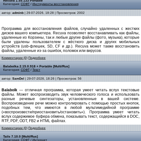
Recuva 1.55.133 Portable
Категория:
СОФТ
/
Инструменты восстановления
автор:
adminb
| 29-07-2026, 18:28 | Просмотров: 2002
Программа для восстановления файлов, случайно удаленных с жестких
дисков вашего компьютера. Recuva позволяет восстанавливать как файлы,
удаленные из Корзины, так и любые другие файлы (фото, музыка), которые
были удалены пользователем с жёсткого диска и других мобильных
устройств (usb-флешек, SD, CF и др.). Recuva может также восстановить
файлы, удаленные из-за ошибок, поломок или вирусов.
Комментарии (0)
Подробнее
Balabolka 2.15.0.918 + Portable [Multi/Rus]
Категория:
СОФТ
/
Текст
автор:
SamDel
| 29-07-2026, 18:26 | Просмотров: 56
Balabolk
— отличная программа, которая умеет читать вслух текстовые
файлы. Может воспроизводить звук человеческого голоса и использовать
разные речевые синтезаторы, установленные в вашей системе.
Воспроизведение речи можно контролировать с помощью простых кнопок,
подобных тем, что имеются в любой мультимедийной программе
(«воспроизвести/приостановить/остановить»). Программа умеет читать
вслух содержимое буфера обмена, показывать текст, содержащийся в DOC,
RTF, PDF, ODT, FB2 и HTML файлах.
Комментарии (0)
Подробнее
Tails 7.10.0 [Multi/Rus]
Категория:
СОФТ
/
Интернет