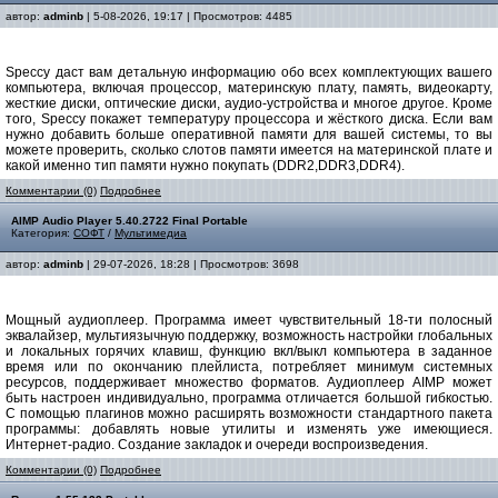
автор:
adminb
| 5-08-2026, 19:17 | Просмотров: 4485
Speccy даст вам детальную информацию обо всех комплектующих вашего
компьютера, включая процессор, материнскую плату, память, видеокарту,
жесткие диски, оптические диски, аудио-устройства и многое другое. Кроме
того, Speccy покажет температуру процессора и жёсткого диска. Если вам
нужно добавить больше оперативной памяти для вашей системы, то вы
можете проверить, сколько слотов памяти имеется на материнской плате и
какой именно тип памяти нужно покупать (DDR2,DDR3,DDR4).
Комментарии (0)
Подробнее
AIMP Audio Player 5.40.2722 Final Portable
Категория:
СОФТ
/
Мультимедиа
автор:
adminb
| 29-07-2026, 18:28 | Просмотров: 3698
Мощный аудиоплеер. Программа имеет чувствительный 18-ти полосный
эквалайзер, мультиязычную поддержку, возможность настройки глобальных
и локальных горячих клавиш, функцию вкл/выкл компьютера в заданное
время или по окончанию плейлиста, потребляет минимум системных
ресурсов, поддерживает множество форматов. Аудиоплеер AIMP может
быть настроен индивидуально, программа отличается большой гибкостью.
С помощью плагинов можно расширять возможности стандартного пакета
программы: добавлять новые утилиты и изменять уже имеющиеся.
Интернет-радио. Создание закладок и очереди воспроизведения.
Комментарии (0)
Подробнее