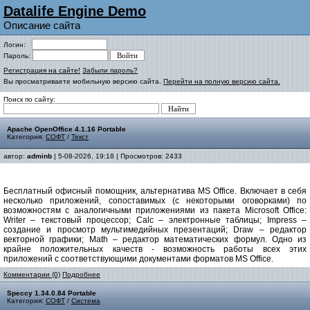
Datalife Engine Demo
Описание сайта
Логин:
Пароль:
Регистрация на сайте!
Забыли пароль?
Вы просматриваете мобильную версию сайта.
Перейти на полную версию сайта.
Поиск по сайту:
Apache OpenOffice 4.1.16 Portable
Категория:
СОФТ
/
Текст
автор:
adminb
| 5-08-2026, 19:18 | Просмотров: 2433
Бесплатный офисный помощник, альтернатива MS Office. Включает в себя
несколько приложений, сопоставимых (с некоторыми оговорками) по
возможностям с аналогичными приложениями из пакета Microsoft Office:
Writer – текстовый процессор; Calc – электронные таблицы; Impress –
создание и просмотр мультимедийных презентаций; Draw – редактор
векторной графики; Math – редактор математических формул. Одно из
крайне положительных качеств - возможность работы всех этих
приложений с соответствующими документами форматов MS Office.
Комментарии (0)
Подробнее
Speccy 1.34.0.84 Portable
Категория:
СОФТ
/
Система