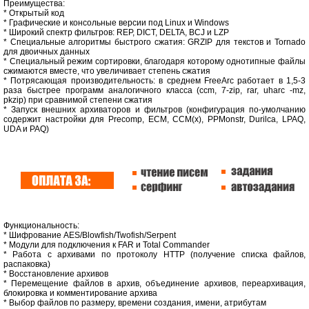
Преимущества:
* Открытый код
* Графические и консольные версии под Linux и Windows
* Широкий спектр фильтров: REP, DICT, DELTA, BCJ и LZP
* Специальные алгоритмы быстрого сжатия: GRZIP для текстов и Tornado
для двоичных данных
* Специальный режим сортировки, благодаря которому однотипные файлы
сжимаются вместе, что увеличивает степень сжатия
* Потрясающая производительность: в среднем FreeArc работает в 1,5-3
раза быстрее программ аналогичного класса (ccm, 7-zip, rar, uharc -mz,
pkzip) при сравнимой степени сжатия
* Запуск внешних архиваторов и фильтров (конфигурация по-умолчанию
содержит настройки для Precomp, ECM, CCM(x), PPMonstr, Durilca, LPAQ,
UDA и PAQ)
Функциональность:
* Шифрование AES/Blowfish/Twofish/Serpent
* Модули для подключения к FAR и Total Commander
* Работа с архивами по протоколу HTTP (получение списка файлов,
распаковка)
* Восстановление архивов
* Перемещение файлов в архив, объединение архивов, переархивация,
блокировка и комментирование архива
* Выбор файлов по размеру, времени создания, имени, атрибутам