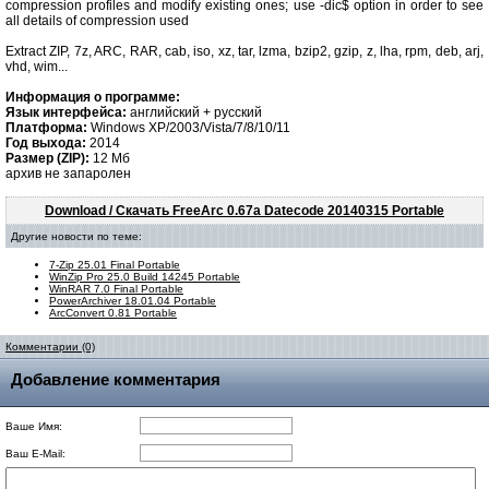
compression profiles and modify existing ones; use -dic$ option in order to see
all details of compression used
Extract ZIP, 7z, ARC, RAR, cab, iso, xz, tar, lzma, bzip2, gzip, z, lha, rpm, deb, arj,
vhd, wim...
Информация о программе:
Язык интерфейса:
английский + русский
Платформа:
Windows XP/2003/Vista/7/8/10/11
Год выхода:
2014
Размер (ZIP):
12 Мб
архив не запаролен
Download / Скачать FreeArc 0.67a Datecode 20140315 Portable
Другие новости по теме:
7-Zip 25.01 Final Portable
WinZip Pro 25.0 Build 14245 Portable
WinRAR 7.0 Final Portable
PowerArchiver 18.01.04 Portable
ArcConvert 0.81 Portable
Комментарии (0)
Добавление комментария
Ваше Имя:
Ваш E-Mail: