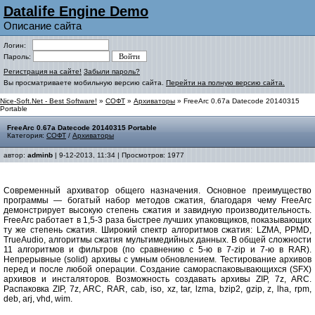
Datalife Engine Demo
Описание сайта
Логин:
Пароль:
Регистрация на сайте!
Забыли пароль?
Вы просматриваете мобильную версию сайта.
Перейти на полную версию сайта.
Nice-Soft.Net - Best Software!
»
СОФТ
»
Архиваторы
» FreeArc 0.67a Datecode 20140315
Portable
FreeArc 0.67a Datecode 20140315 Portable
Категория:
СОФТ
/
Архиваторы
автор:
adminb
| 9-12-2013, 11:34 | Просмотров: 1977
Современный архиватор общего назначения. Основное преимущество
программы — богатый набор методов сжатия, благодаря чему FreeArc
демонстрирует высокую степень сжатия и завидную производительность.
FreeArc работает в 1,5-3 раза быстрее лучших упаковщиков, показывающих
ту же степень сжатия. Широкий спектр алгоритмов сжатия: LZMA, PPMD,
TrueAudio, алгоритмы сжатия мультимедийных данных. В общей сложности
11 алгоритмов и фильтров (по сравнению с 5-ю в 7-zip и 7-ю в RAR).
Непрерывные (solid) архивы с умным обновлением. Тестирование архивов
перед и после любой операции. Создание самораспаковывающихся (SFX)
архивов и инсталяторов. Возможность создавать архивы ZIP, 7z, ARC.
Распаковка ZIP, 7z, ARC, RAR, cab, iso, xz, tar, lzma, bzip2, gzip, z, lha, rpm,
deb, arj, vhd, wim.