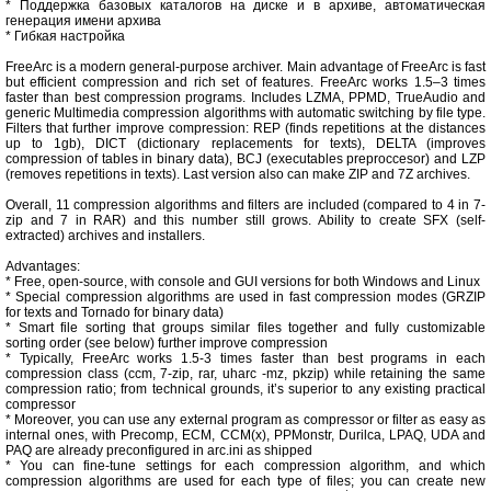
* Поддержка базовых каталогов на диске и в архиве, автоматическая
генерация имени архива
* Гибкая настройка
FreeArc is a modern general-purpose archiver. Main advantage of FreeArc is fast
but efficient compression and rich set of features. FreeArc works 1.5–3 times
faster than best compression programs. Includes LZMA, PPMD, TrueAudio and
generic Multimedia compression algorithms with automatic switching by file type.
Filters that further improve compression: REP (finds repetitions at the distances
up to 1gb), DICT (dictionary replacements for texts), DELTA (improves
compression of tables in binary data), BCJ (executables preproccesor) and LZP
(removes repetitions in texts). Last version also can make ZIP and 7Z archives.
Overall, 11 compression algorithms and filters are included (compared to 4 in 7-
zip and 7 in RAR) and this number still grows. Ability to create SFX (self-
extracted) archives and installers.
Advantages:
* Free, open-source, with console and GUI versions for both Windows and Linux
* Special compression algorithms are used in fast compression modes (GRZIP
for texts and Tornado for binary data)
* Smart file sorting that groups similar files together and fully customizable
sorting order (see below) further improve compression
* Typically, FreeArc works 1.5-3 times faster than best programs in each
compression class (ccm, 7-zip, rar, uharc -mz, pkzip) while retaining the same
compression ratio; from technical grounds, it’s superior to any existing practical
compressor
* Moreover, you can use any external program as compressor or filter as easy as
internal ones, with Precomp, ECM, CCM(x), PPMonstr, Durilca, LPAQ, UDA and
PAQ are already preconfigured in arc.ini as shipped
* You can fine-tune settings for each compression algorithm, and which
compression algorithms are used for each type of files; you can create new