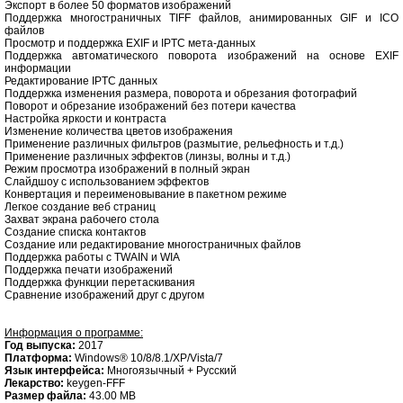
Экспорт в более 50 форматов изображений
Поддержка многостраничных TIFF файлов, анимированных GIF и ICO
файлов
Просмотр и поддержка EXIF и IPTC мета-данных
Поддержка автоматического поворота изображений на основе EXIF
информации
Редактирование IPTC данных
Поддержка изменения размера, поворота и обрезания фотографий
Поворот и обрезание изображений без потери качества
Настройка яркости и контраста
Изменение количества цветов изображения
Применение различных фильтров (размытие, рельефность и т.д.)
Применение различных эффектов (линзы, волны и т.д.)
Режим просмотра изображений в полный экран
Слайдшоу с использованием эффектов
Конвертация и переименовывание в пакетном режиме
Легкое создание веб страниц
Захват экрана рабочего стола
Создание списка контактов
Создание или редактирование многостраничных файлов
Поддержка работы с TWAIN и WIA
Поддержка печати изображений
Поддержка функции перетаскивания
Сравнение изображений друг с другом
Информация о программе:
Год выпуска:
2017
Платформа:
Windows® 10/8/8.1/XP/Vista/7
Язык интерфейса:
Многоязычный + Русский
Лекарство:
keygen-FFF
Размер файла:
43.00 MB