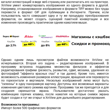
каталог иллюстраций в виде веб-страниц или распечатать его на принтере.
XnView умеет конвертировать изображения из одного формата в другой.
Например, отсканированное изображение в формате TIFF можно без труда
перевести в формат GIF для публикации в Интернете. Причем, если
пользователь часто совершает одну и ту же процедуру преобразования
форматов, он может создать сценарий пакетной конвертации и все
изменения производить практически одним нажатием мыши.
Однако одним лишь просмотром файлов возможности XnView не
исчерпываются. Вторая его задача – редактирование изображений. В
программу встроена поддержка множества фильтров и эффектов
редактирования графики (резкость, размытие, сдвиг, мозаика, удаления из
фотографий "эффекта красных глаз" и так далее). Кроме того, имеется
возможность изменения размеров иллюстрации, вращения или переворота
по горизонтали и вертикали. Несколько изображений легко могут быть
"склеены" в одну панорамную картину. Доступны все возможные варианты
изменения цветового режима картинки. Программа так же пригодится и для
создания скриншотов экрана. Пользователю достаточно указать
комбинацию горячих клавиш, после нажатия на которые снимок экрана
будет создан и тут же открыт в XnView для дальнейшего редактирования.
Возможности программы:
Импорт более 500 графических форматов