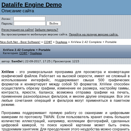
Datalife Engine Demo
Описание сайта
Логин:
Пароль:
Регистрация на сайте!
Забыли пароль?
Вы просматриваете мобильную версию сайта.
Перейти на полную версию сайта.
Nice-Soft.Net - Best Software!
»
СОФТ
»
Графика
» XnView 2.42 Complete + Portable
XnView 2.42 Complete + Portable
Категория:
СОФТ
/
Графика
автор:
SamDel
| 22-09-2017, 17:25 | Просмотров: 1215
XnView
- это универсальная программа для просмотра и конвертации
графический файлов. Работает на высокой скорости, имеет не сложный в
использовании интерфейс, поддерживает свыше 500 графических
форматов и конвертирует между собой 50 форматов. XnView способен
осуществлять обрезку графики, изменение ее размера, настройку гаммы,
контраста, яркости, баланса; возможна отправка графики на печать,
применение разнообразных фильтров, и многие другие операции. Все эти
любые сочетания операций и фильтров могут применяться в пакетном
режиме.
Программа поддерживает прямую работу со сканерами и цифровыми
камерами по протоколу TWAIN. Если пользователь хранит очень большое
количество иллюстраций, например, коллекции фотографий, сделанных
цифровой камерой, то поиск нужной картинки может быть очень
трудоемким занятием. Для преодоления этого неудобства можно сохранить