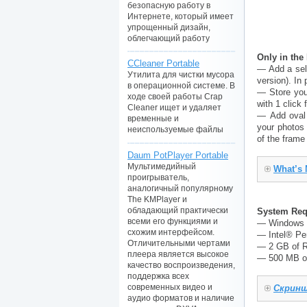
безопасную работу в
Интернете, который имеет
упрощенный дизайн,
облегчающий работу
Only in the
CCleaner Portable
— Add a sele
Утилита для чистки мусора
version). In
в операционной системе. В
— Store your
ходе своей работы Crap
with 1 click 
Cleaner ищет и удаляет
— Add oval 
временные и
your photos 
неиспользуемые файлы
of the frame
Daum PotPlayer Portable
Мультимедийный
What’s 
проигрыватель,
аналогичный популярному
The KMPlayer и
обладающий практически
System Req
всеми его функциями и
— Windows 7,
схожим интерфейсом.
— Intel® Pe
Отличительными чертами
— 2 GB of 
плеера является высокое
— 500 MB of
качество воспроизведения,
поддержка всех
современных видео и
Скринш
аудио форматов и наличие