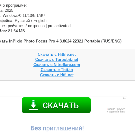
 о программе:
а:
2025
:
Windows® 11/10/8.1/8/7
рфейса:
Русский / English
не требуется / встроено | pre-activated
йла:
81.64 MB
ать InPixio Photo Focus Pro 4.3.8624.22321 Portable (RUS/ENG)
Скачать с Hitfile.net
Скачать с Turbobit.net
Скачать с Nitroflare.com
Скачать с Tbit.to
Скачать с Htfl.net