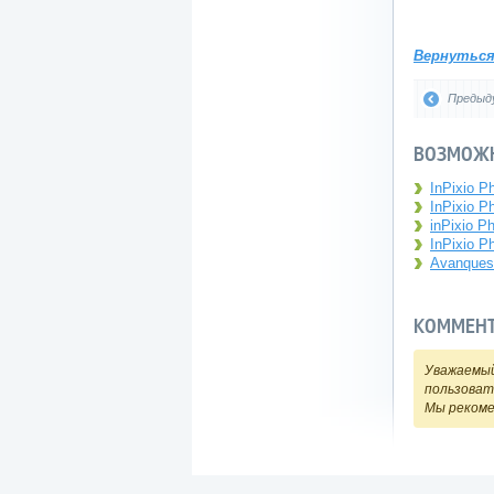
Вернутьс
Предыд
ВОЗМОЖН
InPixio P
InPixio P
inPixio P
InPixio P
Avanquest
КОММЕН
Уважаемый
пользоват
Мы реком