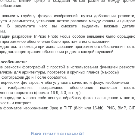
точность, мягкий центр и создавая четкое различие между фоно
изображения.
повысить глубину фокуса изображений, путем добавления резкости
куса и размытости, установив четкое различие между фоном и центро
ния. В результате чего вы сможете выделить важные детал
нии.
тадии разработки InPixio Photo Focus особое внимание было обращен
бы программное обеспечение было простым в использовании.
ждаетесь в помощи при использовании программного обеспечения, ест
 предлагающие краткие объяснения рядом с каждой функцией.
 особенности:
ие резкости фотографий с простой в использовании функцией резкост
елчком для архитектуры, портретов и крупных планов (макросы)
е фотографии До и После обработки.
 творческих фильтров, чтобы улучшить качество и фокус изображений
а изображения: программное обеспечение включает шест
енных форматов (формат 16:9, 4:3, и т. д.).
е определить свою собственную обработку фото: насыщенность цвета
ткость и контраст.
 форматов изображения: Jpeg и TIFF (8-bit или 16-bit), PNG, BMP, GI