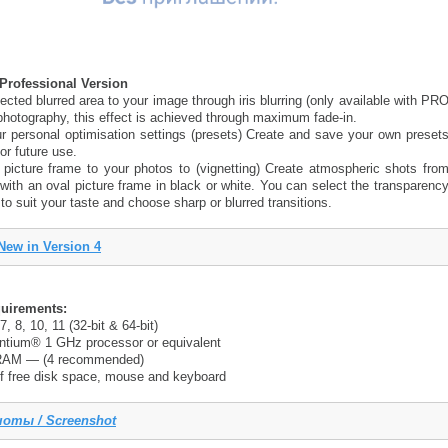
 Professional Version
cted blurred area to your image through iris blurring (only available with PR
 photography, this effect is achieved through maximum fade-in.
 personal optimisation settings (presets) Create and save your own preset
for future use.
picture frame to your photos to (vignetting) Create atmospheric shots fro
with an oval picture frame in black or white. You can select the transparenc
 to suit your taste and choose sharp or blurred transitions.
New in Version 4
uirements:
 8, 10, 11 (32-bit & 64-bit)
ntium® 1 GHz processor or equivalent
RAM — (4 recommended)
 free disk space, mouse and keyboard
оты / Screenshot