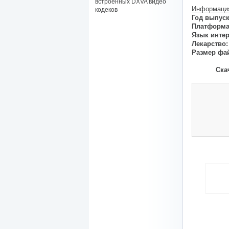
встроенных DXVA видео
Информация
кодеков
Год выпуск
Платформа
Язык инте
Лекарство:
Размер фа
Скач