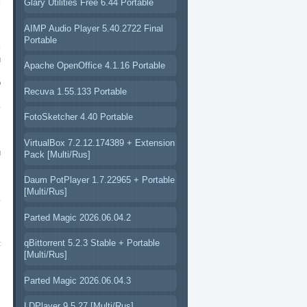
м
Glary Utilities Free 6.44 Portable
AIMP Audio Player 5.40.2722 Final
,
Portable
м
и
Apache OpenOffice 4.1.16 Portable
о
Recuva 1.55.133 Portable
ь
FotoSketcher 4.40 Portable
VirtualBox 7.2.12.174389 + Extension
и
Pack [Multi/Rus]
Daum PotPlayer 1.7.22965 + Portable
[Multi/Rus]
ь
Parted Magic 2026.06.04.2
,
qBittorrent 5.2.3 Stable + Portable
F
[Multi/Rus]
Parted Magic 2026.06.04.3
LDPlayer 9.5.27 [Multi/Rus]