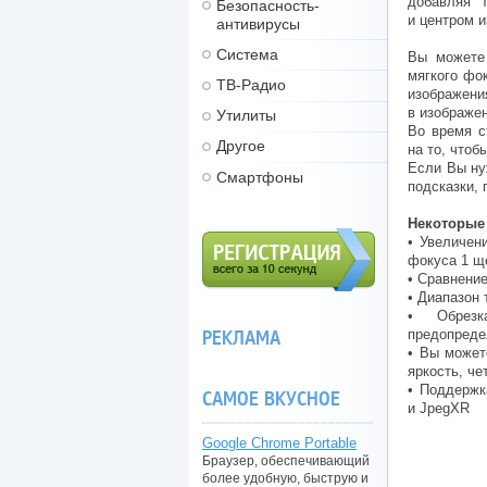
добавляя 
Безопасность-
и центром 
антивирусы
Система
Вы можете 
мягкого фо
ТВ-Радио
изображе
в изображе
Утилиты
Во время с
Другое
на то, что
Если Вы ну
Смартфоны
подсказки,
Некоторые
• Увеличен
фокуса 1 щ
• Сравнени
• Диапазон
Регистрация (всего за 10
секунд)
• Обрезк
РЕКЛАМА
предопредел
• Вы может
яркость, че
• Поддержка
САМОЕ ВКУСНОЕ
и JpegXR
Google Chrome Portable
Браузер, обеспечивающий
более удобную, быструю и