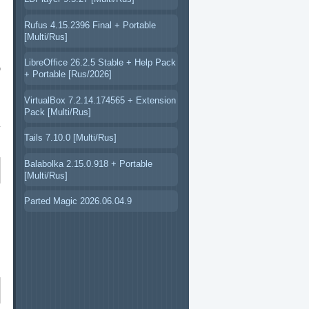
Rufus 4.15.2396 Final + Portable
[Multi/Rus]
LibreOffice 26.2.5 Stable + Help Pack
O
+ Portable [Rus/2026]
s
VirtualBox 7.2.14.174565 + Extension
Pack [Multi/Rus]
m
y
Tails 7.10.0 [Multi/Rus]
Balabolka 2.15.0.918 + Portable
[Multi/Rus]
Parted Magic 2026.06.04.9