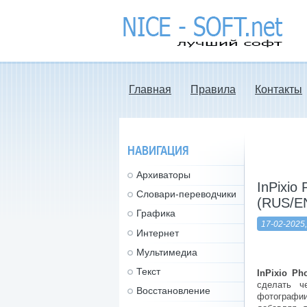
nice-soft.net -
лучший софт
Главная
Правила
Контакты
НАВИГАЦИЯ
Архиваторы
InPixio
Словари-переводчики
(RUS/E
Графика
17-02-2025,
Интернет
Мультимедиа
Текст
InPixio Ph
сделать ч
Восстановление
фотографии