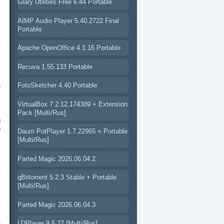
Glary Utilities Free 6.44 Portable
AIMP Audio Player 5.40.2722 Final
Portable
м
Apache OpenOffice 4.1.16 Portable
Recuva 1.55.133 Portable
с
FotoSketcher 4.40 Portable
е
VirtualBox 7.2.12.174389 + Extension
Pack [Multi/Rus]
ы
о
Daum PotPlayer 1.7.22965 + Portable
[Multi/Rus]
Parted Magic 2026.06.04.2
,
я
qBittorrent 5.2.3 Stable + Portable
[Multi/Rus]
Parted Magic 2026.06.04.3
я
,
—
LDPlayer 9.5.27 [Multi/Rus]