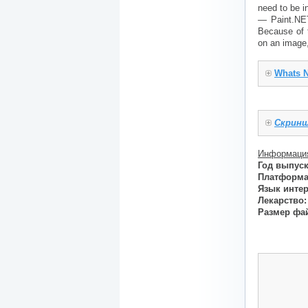
need to be i
— Paint.NET 
Because of t
on an image,
Whats N
Скринш
Информация
Год выпуск
Платформа
Язык инте
Лекарство:
Размер фа