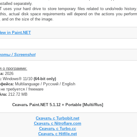
nstalled separately.
uses your hard drive to store temporary files related to undo/redo history
his, actual disk space requirements will depend on the actions you perfor
 and on the size of the image.
ew in Paint.NET
оты / Screenshot
 о программе:
а:
2026
:
Windows® 11/10
(64-bit only)
рфейса:
Multilanguage / Русский / English
не требуется / freeware
йла:
212.72 MB
Скачать Paint.NET 5.1.12 + Portable [Multi/Rus]
Скачать с Turbobit.net
Скачать с Nitroflare.com
Скачать с Turbo.cc
Скачать с Hitfile.net