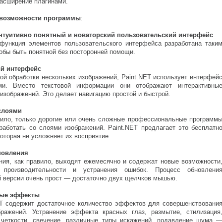
асширение плагинами.
возможности программы
:
нтуитивно понятный и новаторский пользовательский интерфейс
ункция элементов пользовательского интерфейса разработана таки
тобы быть понятной без посторонней помощи.
й интерфейс
ой обработки нескольких изображений, Paint.NET использует интерфей
ми. Вместо текстовой информации они отображают интерактивны
изображений. Это делает навигацию простой и быстрой.
 слоями
ило, только дорогие или очень сложные профессиональные программ
работать со слоями изображений. Paint.NET предлагает это бесплатн
оторая не усложняет их восприятие.
новления
ия, как правило, выходят ежемесячно и содержат новые возможности
 производительности и устранения ошибок. Процесс обновлени
й версии очень прост — достаточно двух щелчков мышью.
ые эффекты
T содержит достаточное количество эффектов для совершенствовани
ражений. Устранение эффекта красных глаз, размытие, стилизация
четкости, свечение, различные типы искажений, подавление шума 