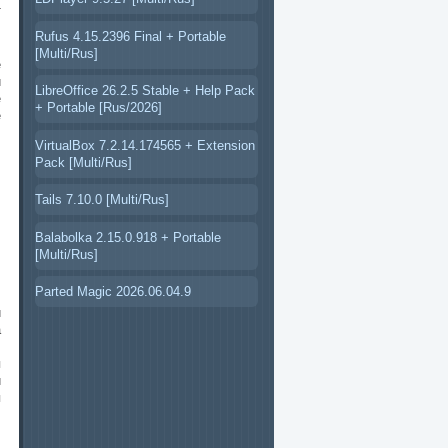
T
Rufus 4.15.2396 Final + Portable
:
[Multi/Rus]
е
й
LibreOffice 26.2.5 Stable + Help Pack
е
+ Portable [Rus/2026]
е
VirtualBox 7.2.14.174565 + Extension
Pack [Multi/Rus]
Tails 7.10.0 [Multi/Rus]
Balabolka 2.15.0.918 + Portable
[Multi/Rus]
Parted Magic 2026.06.04.9
й
а
.
я
и
я