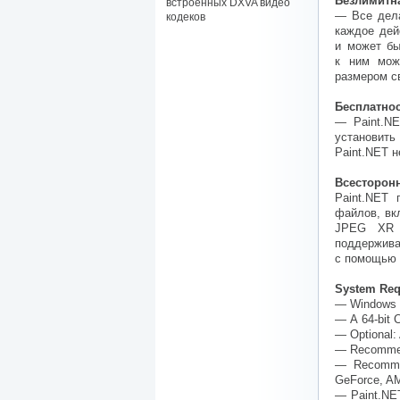
Безлимитн
встроенных DXVA видео
— Все дела
кодеков
каждое дей
и может бы
к ним мож
размером с
Бесплатно
— Paint.NE
установить
Paint.NET 
Всесторон
Paint.NET
файлов, вк
JPEG XR и
поддержива
с помощью 
System Req
— Windows 1
— A 64-bit 
— Optional: 
— Recommend
— Recommen
GeForce, AMD
— Paint.NET 