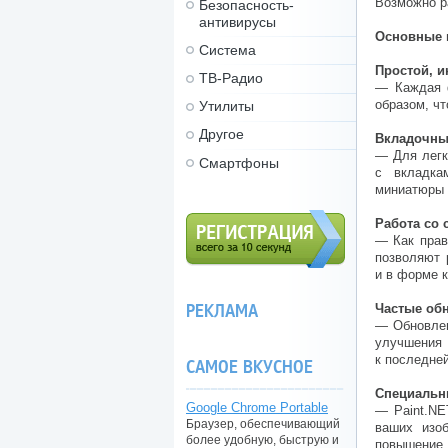
Возможно р
Безопасность-
антивирусы
Основные 
Система
Простой, и
ТВ-Радио
— Каждая ф
образом, ч
Утилиты
Другое
Вкладочны
— Для легк
Смартфоны
с вкладка
миниатюры 
Работа со
— Как прав
позволяют 
и в форме к
Регистрация (всего за 10
секунд)
РЕКЛАМА
Частые об
— Обновлен
улучшения
к последне
САМОЕ ВКУСНОЕ
Специальн
Google Chrome Portable
— Paint.NE
Браузер, обеспечивающий
ваших изоб
более удобную, быструю и
повышение 