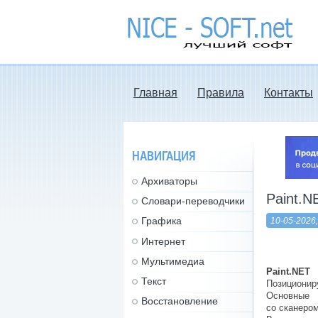
nice-soft.net -
лучший софт
Главная
Правила
Контакты
НАВИГАЦИЯ
Архиваторы
Paint.NE
Словари-переводчики
Графика
10-05-2026,
Интернет
Мультимедиа
Paint.NET
—
Текст
Позиционир
Основные 
Восстановление
со сканеро