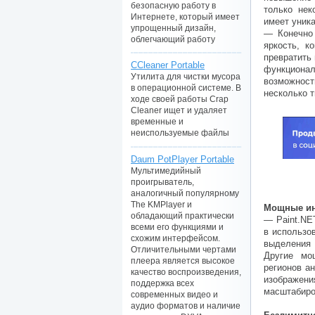
безопасную работу в
только нек
Интернете, который имеет
имеет уник
упрощенный дизайн,
— Конечно 
облегчающий работу
яркость, к
превратить 
CCleaner Portable
функциона
Утилита для чистки мусора
возможнос
в операционной системе. В
несколько т
ходе своей работы Crap
Cleaner ищет и удаляет
временные и
неиспользуемые файлы
Daum PotPlayer Portable
Мультимедийный
проигрыватель,
аналогичный популярному
The KMPlayer и
Мощные ин
обладающий практически
— Paint.NE
всеми его функциями и
в использо
схожим интерфейсом.
выделения 
Отличительными чертами
Другие мо
плеера является высокое
регионов а
качество воспроизведения,
изображе
поддержка всех
масштабиро
современных видео и
аудио форматов и наличие