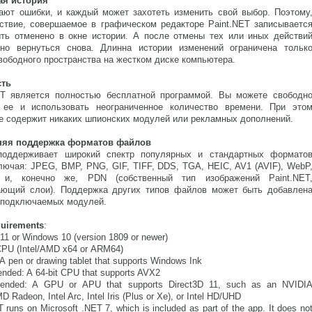
ая история
ют ошибки, и каждый может захотеть изменить свой выбор. Поэтому
ствие, совершаемое в графическом редакторе Paint.NET записываетс
ть отменено в окне истории. А после отмены тех или иных действи
но вернуться снова. Длинна истории изменений ограничена тольк
вободного пространства на жестком диске компьютера.
сть
T является полностью бесплатной программой. Вы можете свободн
 ее и использовать неограниченное количество времени. При это
не содержит никаких шпионских модулей или рекламных дополнений.
няя поддержка форматов файлов
 поддерживает широкий спектр популярных и стандартных формато
лючая: JPEG, BMP, PNG, GIF, TIFF, DDS, TGA, HEIC, AV1 (AVIF), WebP
, конечно же, PDN (собственный тип изображений Paint.NET
ющий слои). Поддержка других типов файлов может быть добавлен
подключаемых модулей.
uirements
:
1 or Windows 10 (version 1809 or newer)
CPU (Intel/AMD x64 or ARM64)
A pen or drawing tablet that supports Windows Ink
ed: A 64-bit CPU that supports AVX2
ded: A GPU or APU that supports Direct3D 11, such as an NVIDI
 Radeon, Intel Arc, Intel Iris (Plus or Xe), or Intel HD/UHD
runs on Microsoft .NET 7, which is included as part of the app. It does no