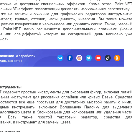
оторые из доступных специальных эффектов. Кроме этого, Paint.NE
альный 3D-эффект, позволяющий добавлять изображениям перспективу.
же не забыты и обычные для графических редакторов инструменты
онтраст, кривые, оттенок, насыщенность, инверсия. Вы также может
цветное изображение в черно-белое или добавить сепию. Также, базовы
л Paint.NET легко расширяется дополнительными плагинами (новы
ти или спецэффекты) которых на сегодняшний день написано уж
ысяч.
струменты
T содержит простые инструменты для рисования фигур, включая легки
вании инструмент для рисования сплайнов или кривых Безье. Средств
остаются всё еще простыми для достаточно быстрой работы с ними
щные инструменты включают Волшебную Палочку для выделени
налогичного цвета и Клонирование для копирования или удаления част
ния. Есть также простой текстовый редактор, средства дл
вания, и инструмент для замены цвета.