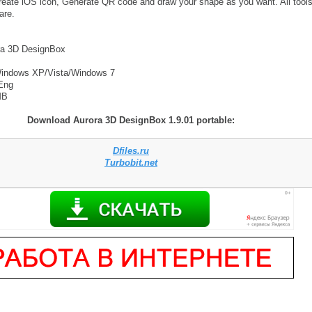
reate iOS icon, Generate QR code and draw your shape as you want. All tool
are.
a 3D DesignBox
ndows XP/Vista/Windows 7
Eng
MB
Download Aurora 3D DesignBox 1.9.01 portable:
Dfiles.ru
Turbobit.net