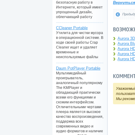
безопасную работу в
Вернутьс
Интернете, который имеет
упрощенный дизайн,
Предыд
облегчающий работу
CCleaner Portable
ВОЗМОЖН
Утилита для чистки мусора
в операционной системе. В
Aurora 3D
ходе своей работы Crap
Aurora Bl
Cleaner ищет и удаляет
Aurora HD
временные и
Aurora HD
неиспользуемые файлы
Aurora HD
Daum PotPlayer Portable
Мультимедийный
КОММЕН
проигрыватель,
аналогичный популярному
The KMPlayer и
Уважаемый
обладающий практически
пользоват
всеми его функциями и
Мы реком
схожим интерфейсом.
Отличительными чертами
плеера является высокое
качество воспроизведения,
поддержка всех
современных видео и
аудио форматов и наличие