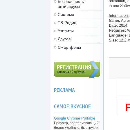
animation, c
Безопасность-
in one Softw
антивирусы
Система
Information:
Name:
Auror
ТВ-Радио
Date:
2014
Requires:
Wi
Утилиты
Language:
Другое
Size:
12.2 
Смартфоны
Регистрация (всего за 10
секунд)
РЕКЛАМА
САМОЕ ВКУСНОЕ
Google Chrome Portable
Браузер, обеспечивающий
более удобную, быструю и