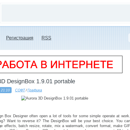
Регистрация
RSS
3D DesignBox 1.9.01 portable
 21:10
СОФТ
/
Графика
gn Box Designer often open a lot of tools for some simple operate at work
ng? Want to reverse it? The DesignBox will be your best choice. You ca
e effects, batch resize, rotate, mix a watermark, convert format, make GI