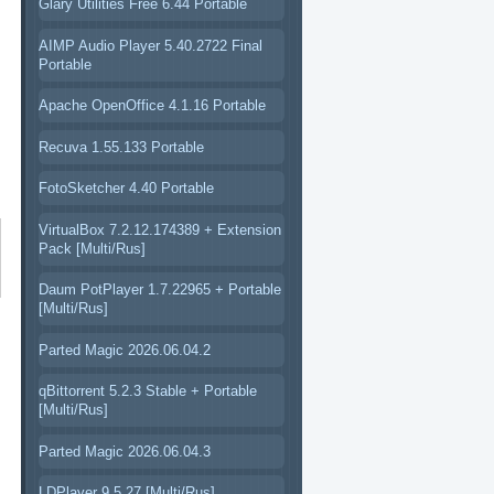
s
Glary Utilities Free 6.44 Portable
AIMP Audio Player 5.40.2722 Final
Portable
Apache OpenOffice 4.1.16 Portable
Recuva 1.55.133 Portable
FotoSketcher 4.40 Portable
VirtualBox 7.2.12.174389 + Extension
Pack [Multi/Rus]
Daum PotPlayer 1.7.22965 + Portable
[Multi/Rus]
Parted Magic 2026.06.04.2
qBittorrent 5.2.3 Stable + Portable
[Multi/Rus]
Parted Magic 2026.06.04.3
LDPlayer 9.5.27 [Multi/Rus]