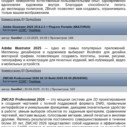
создает невероятно естественный пользовательский опыт, одновременно
вдохновляя художника внутри. Благодаря способности лепить
до миллиарда полигонов, ZBrush позволяет вам создавать, ограничиваясь
только вашим воображением.
Комментарии (0)
Подробнее
Adobe Illustrator 2025 29.8.2.3 + Plug-ins Portable (MULTi/RUS)
Категория:
СОФТ
/
Графика
автор:
SamDel
| 1-10-2025, 16:28 | Просмотров: 186
Adobe Illustrator 2025
— одно из самых популярных приложений.
Миллионы дизайнеров и художников выбирают Illustrator для дизайна
векторной графики, позволяющее создавать логотипы, значки, рисунки,
типографику и иллюстрации для печатных изданий, веб-публикаций, видео
и мобильных устройств.
Комментарии (0)
Подробнее
ZWCAD Professional 2026 26.10 Build 2025.09.05 (RUS/ENG)
Категория:
СОФТ
/
Графика
автор:
SamDel
| 30-09-2025, 21:51 | Просмотров: 320
ZWCAD Professional 2026
— это мощная система для 2D проектирования
и создания чертежей с полной поддержкой формата DWG, привычным
интерфейсом и уникальными функциями, дающими значительное удобство
в работе: умным выбором объектов по заданным критериям, сравнением
чертежей, жестами мышью, голосовыми метками, умной печатью и многими
другими. Являясь результатом постоянного совершенствования в течение
более 20 лет, ZWCAD 2026 представляет собой надежное и эффективное