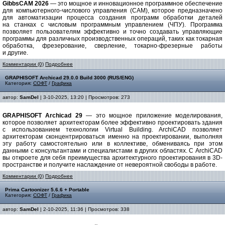
GibbsCAM 2026
— это мощное и инновационное программное обеспечение
для компьютерного-числового управления (CAM), которое предназначено
для автоматизации процесса создания программ обработки деталей
на станках с числовым программным управлением (ЧПУ). Программа
позволяет пользователям эффективно и точно создавать управляющие
программы для различных производственных операций, таких как токарная
обработка, фрезерование, сверление, токарно-фрезерные работы
и другие.
Комментарии (0)
Подробнее
GRAPHISOFT Archicad 29.0.0 Build 3000 (RUS/ENG)
Категория:
СОФТ
/
Графика
автор:
SamDel
| 3-10-2025, 13:20 | Просмотров: 273
GRAPHISOFT Archicad 29
— это мощное приложение моделирования,
которое позволяет архитекторам более эффективно проектировать здания
с использованием технологии Virtual Building. ArchiCAD позволяет
архитекторам сконцентрироваться именно на проектировании, выполняя
эту работу самостоятельно или в коллективе, обмениваясь при этом
данными с консультантами и специалистами в других областях. С ArchiCAD
вы откроете для себя преимущества архитектурного проектирования в 3D-
пространстве и получите наслаждение от невероятной свободы в работе.
Комментарии (0)
Подробнее
Prima Cartoonizer 5.6.6 + Portable
Категория:
СОФТ
/
Графика
автор:
SamDel
| 2-10-2025, 11:36 | Просмотров: 338