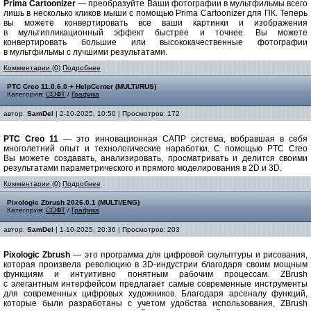
Prima Cartoonizer
— преобразуйте Ваши фотографии в мультфильмы всего
лишь в несколько кликов мыши с помощью Prima Cartoonizer для ПК. Теперь
вы можете конвертировать все ваши картинки и изображения
в мультипликационный эффект быстрее и точнее. Вы можете
конвертировать большие или высококачественные фотографии
в мультфильмы с лучшими результатами.
Комментарии (0)
Подробнее
PTC Creo 11.0.6.0 + HelpCenter (MULTi/RUS)
Категория:
СОФТ
/
Графика
автор:
SamDel
| 2-10-2025, 10:50 | Просмотров: 172
PTC Creo 11
— это инновационная САПР система, вобравшая в себя
многолетний опыт и технологические наработки. C помощью PTC Creo
Вы можете создавать, анализировать, просматривать и делится своими
результатами параметрического и прямого моделирования в 2D и 3D.
Комментарии (0)
Подробнее
Pixologic Zbrush 2026.0.1 (MULTi/ENG)
Категория:
СОФТ
/
Графика
автор:
SamDel
| 1-10-2025, 20:36 | Просмотров: 203
Pixologic Zbrush
— это программа для цифровой скульптуры и рисования,
которая произвела революцию в 3D-индустрии благодаря своим мощным
функциям и интуитивно понятным рабочим процессам. ZBrush
с элегантным интерфейсом предлагает самые современные инструменты
для современных цифровых художников. Благодаря арсеналу функций,
которые были разработаны с учетом удобства использования, ZBrush