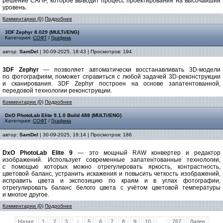
решение САПР, которое выводит процесс проектирования на высочайший
уровень.
Комментарии (0)
Подробнее
3DF Zephyr 8.029 (MULTi/ENG)
Категория:
СОФТ
/
Графика
автор:
SamDel
| 30-09-2025, 18:43 | Просмотров: 194
3DF Zephyr
— позволяет автоматически восстанавливать 3D-модели
по фотографиям, поможет справиться с любой задачей 3D-реконструкции
и сканирования. 3DF Zephyr построен на основе запатентованной,
передовой технологии реконструкции.
Комментарии (0)
Подробнее
DxO PhotoLab Elite 9.1.0 Build 488 (MULTi/ENG)
Категория:
СОФТ
/
Графика
автор:
SamDel
| 30-09-2025, 18:14 | Просмотров: 186
DxO PhotoLab Elite 9
— это мощный RAW конвертер и редактор
изображений. Использует современные запатентованные технологии,
с помощью которых можно отрегулировать яркость, контрастность,
цветовой баланс, устранить искажения и повысить четкость изображений,
исправить цвета и экспозицию по краям и в углах фотографии,
отрегулировать баланс белого цвета с учётом цветовой температуры
и многое другое.
Комментарии (0)
Подробнее
Назад
1
2
3
4
5
6
7
8
9
10
...
767
Далее