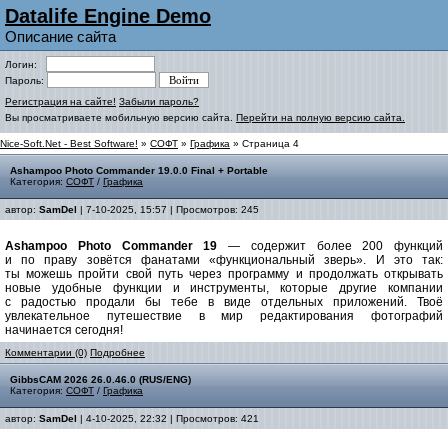
Datalife Engine Demo
Описание сайта
Логин:
Пароль:
Регистрация на сайте!
Забыли пароль?
Вы просматриваете мобильную версию сайта.
Перейти на полную версию сайта.
Nice-Soft.Net - Best Software!
»
СОФТ
»
Графика
» Страница 4
Ashampoo Photo Commander 19.0.0 Final + Portable
Категория:
СОФТ
/
Графика
автор:
SamDel
| 7-10-2025, 15:57 | Просмотров: 245
Ashampoo Photo Commander 19
— содержит более 200 функций
и по праву зовётся фанатами «функциональный зверь». И это так:
ты можешь пройти свой путь через программу и продолжать открывать
новые удобные функции и инструменты, которые другие компании
с радостью продали бы тебе в виде отдельных приложений. Твоё
увлекательное путешествие в мир редактирования фотографий
начинается сегодня!
Комментарии (0)
Подробнее
GibbsCAM 2026 26.0.46.0 (RUS/ENG)
Категория:
СОФТ
/
Графика
автор:
SamDel
| 4-10-2025, 22:32 | Просмотров: 421