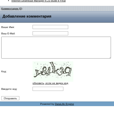
Internet Download Manager 6.23 Build 8 Final
Комментарии (0)
Добавление комментария
Ваше Имя:
Ваш E-Mail:
Код:
обновить, если не виден код
Введите код:
Powered by
DataLife Engine