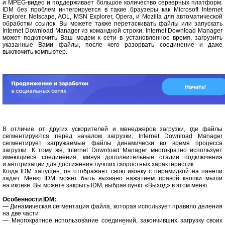
и MPEG-видео и поддерживает большое количество серверных платформ.
IDM без проблем интегрируется в такие браузеры как Microsoft Internet
Explorer, Netscape, AOL, MSN Explorer, Opera, и Mozilla для автоматической
обработки ссылок. Вы можете также перетаскивать файлы или запускать
Internet Download Manager из командной строки. Internet Download Manager
может подключить Ваш модем к сети в установленное время, загрузить
указанные Вами файлы, после чего разорвать соединение и даже
выключить компьютер.
В отличие от других ускорителей и менеджеров загрузки, где файлы
сегментируются перед началом загрузки, Internet Download Manager
сегментирует загружаемые файлы динамически во время процесса
загрузки. К тому же, Internet Download Manager многократно использует
имеющиеся соединения, минуя дополнительные стадии подключения
и авторизации для достижения лучших скоростных характеристик.
Когда IDM запущен, он отображает свою иконку с пирамидкой на панели
задач. Меню IDM может быть вызвано нажатием правой кнопки мыши
на иконке. Вы можете закрыть IDM, выбрав пункт «Выход» в этом меню.
Особенности IDM:
— Динамическая сегментация файла, которая использует правило деления
на две части
— Многократное использование соединений, закончивших загрузку своих