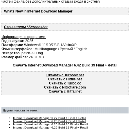
частей файла без дополнительных стадий входа в систему
Whats New in Internet Download Manager
Скриншоты / Screenshot
Информация о программе:
Год выпуска:
2025
Платформа:
Windows® 11/10/7/8/8.1/Vista/XP
Язык интерфейса:
Multilanguage / Русский / English
Лекарство:
patch-Ali.Dbg
Размер файла:
24.31 MB
Скачать Internet Download Manager 6.42 Build 39 Final + Retail
Скачать с Turbobit.net
Скачать с Hitfile.net
Скачать с Turbo.cc
Скачать с Nitroflare.com
Скачать с Hitfal.net
Другие новости по теме:
Internet Download Manager 6.27 Build 1 Final + Retail
Internet Download Manager 6.26 Build 9 Final + Retail
Internet Download Manager 6.25 Build 16 Final + Retail
Internet Download Manager 6.25 Build 12 Final + Retail