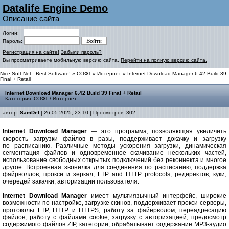
Datalife Engine Demo
Описание сайта
Логин:
Пароль:
Регистрация на сайте!
Забыли пароль?
Вы просматриваете мобильную версию сайта.
Перейти на полную версию сайта.
Nice-Soft.Net - Best Software!
»
СОФТ
»
Интернет
» Internet Download Manager 6.42 Build 39
Final + Retail
Internet Download Manager 6.42 Build 39 Final + Retail
Категория:
СОФТ
/
Интернет
автор:
SamDel
| 26-05-2025, 23:10 | Просмотров: 302
Internet Download Manager
— это программа, позволяющая увеличить
скорость загрузки файлов в разы, поддерживает докачку и загрузку
по расписанию. Различные методы ускорения загрузки, динамическая
сегментация файлов и одновременное скачивание нескольких частей,
использование свободных открытых подключений без реконнекта и многое
другое. Встроенная звонилка для соединения по расписанию, поддержка
файрволлов, прокси и зеркал, FTP and HTTP protocols, редиректов, куки,
очередей закачки, авторизации пользователя.
Internet Download Manager
имеет мультиязычный интерфейс, широкие
возможности по настройке, загрузке скинов, поддерживает прокси-серверы,
протоколы FTP, HTTP и HTTPS, работу за файерволом, переадресацию
файлов, работу с файлами cookie, загрузку с авторизацией, предосмотр
содержимого файлов ZIP, категории, обрабатывает содержание MP3-аудио