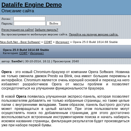
Datalife Engine Demo
Описание сайта
Логин:
Пароль:
Регистрация на сайте!
Забыли пароль?
Вы просматриваете мобильную версию сайта.
Перейти на полную версию сайта.
Nice-Soft.Net - Best Software!
»
СОФТ
»
Интернет
» Opera 25.0 Build 1614.68 Stable
Opera 25.0 Build 1614.68 Stable
Категория:
СОФТ
/
Интернет
автор:
SamDel
| 30-10-2014, 16:11 | Просмотров: 2040
Opera
- это новый Chromium-браузер от компании Opera Software. Новинка
не только сменила движок Presto на Blink, она имеет большие перемены в
интерфейсе. Chromium является очень хорошей основой и переход на него
избавляет разработчиков Opera от массы проблем и позволяет
сосредоточиться на улучшении функциональности браузера.
В новой
Opera
появилась улучшенная экспресс-панель, которая позволяет
пользователям добавлять не только избранные страницы, но также целые
папки с внутренними вкладками. Таким образом, панель быстрого доступа
может превращаться в целый каталог. При этом пользователи могут
осуществлять поиск по добавленным страницам, для этого достаточно
воспользоваться встроенным инструментарием поиска и начать набирать
искомое название страницы, фильтрация результатов будет производиться
уже при наборе первой буквы.