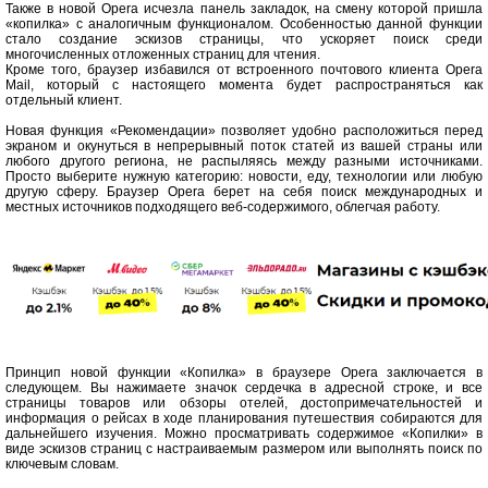
Также в новой Opera исчезла панель закладок, на смену которой пришла
«копилка» с аналогичным функционалом. Особенностью данной функции
стало создание эскизов страницы, что ускоряет поиск среди
многочисленных отложенных страниц для чтения.
Кроме того, браузер избавился от встроенного почтового клиента Opera
Mail, который с настоящего момента будет распространяться как
отдельный клиент.
Новая функция «Рекомендации» позволяет удобно расположиться перед
экраном и окунуться в непрерывный поток статей из вашей страны или
любого другого региона, не распыляясь между разными источниками.
Просто выберите нужную категорию: новости, еду, технологии или любую
другую сферу. Браузер Opera берет на себя поиск международных и
местных источников подходящего веб-содержимого, облегчая работу.
Принцип новой функции «Копилка» в браузере Opera заключается в
следующем. Вы нажимаете значок сердечка в адресной строке, и все
страницы товаров или обзоры отелей, достопримечательностей и
информация о рейсах в ходе планирования путешествия собираются для
дальнейшего изучения. Можно просматривать содержимое «Копилки» в
виде эскизов страниц с настраиваемым размером или выполнять поиск по
ключевым словам.