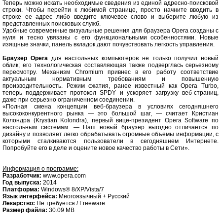
Теперь можно искать необходимые сведения из единой адресно-поисковой
строки. Чтобы перейти к любимой странице, просто начните вводить в
строке ее адрес либо введите ключевое слово и выберите любую из
представленных поисковых служб.
Удобные современные визуальные решения для браузера Opera созданы с
нуля и тесно увязаны с его функциональными особенностями. Новые
изящные значки, панель вкладок дают почувствовать легкость управления.
Браузер Opera
для настольных компьютеров не только получил новый
облик; его технологическая составляющая также подверглась серьезному
пересмотру. Механизм Chromium привнес в его работу соответствие
актуальным нормативным требованиям и повышенную
производительность. Режим сжатия, ранее известный как Opera Turbo,
теперь поддерживает протокол SPDY и ускоряет загрузку веб-страниц,
даже при серьезно ограниченном соединении.
«Полная смена концепции веб-браузера в условиях сегодняшнего
высококонкурентного рынка — это большой шаг, — считает Кристиан
Колондра (Krystian Kolondra), первый вице-президент Opera Software по
настольным системам. — Наш новый браузер выгодно отличается по
дизайну и позволяет легко обрабатывать огромные объемы информации, с
которыми сталкиваются пользователи в сегодняшнем Интернете.
Попробуйте его в деле и оцените новое качество работы в Сети».
Информация о программе:
Разработчик:
www.opera.com
Год выпуска:
2014
Платформа:
Windows® 8/XP/Vista/7
Язык интерфейса:
Многоязычный + Русский
Лекарство:
Не требуется / Freeware
Размер файла:
30.09 MB