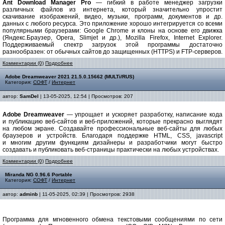
Ant Download Manager Pro
— гибкий в работе менеджер загрузки
различных файлов из интернета, который значительно упростит
скачивание изображений, видео, музыки, программ, документов и др.
данных с любого ресурса. Это приложение хорошо интегрируется со всеми
популярными браузерами: Google Chrome и клоны на основе его движка
(Яндекс.Браузер, Opera, Slimjet и др.), Mozilla Firefox, Internet Explorer.
Поддерживаемый спектр загрузок этой программы достаточно
разнообразен: от обычных сайтов до защищенных (HTTPS) и FTP-серверов.
Комментарии (0)
Подробнее
Adobe Dreamweaver 2021 21.5.0.15662 (MULTi/RUS)
Категория:
СОФТ
/
Интернет
автор:
SamDel
| 13-05-2025, 12:54 | Просмотров: 207
Adobe Dreamweaver
— упрощает и ускоряет разработку, написание кода
и публикацию веб-сайтов и веб-приложений, которые прекрасно выглядят
на любом экране. Создавайте профессиональные веб-сайты для любых
браузеров и устройств. Благодаря поддержке HTML, CSS, jаvascript
и многим другим функциям дизайнеры и разработчики могут быстро
создавать и публиковать веб-страницы практически на любых устройствах.
Комментарии (0)
Подробнее
Miranda NG 0.96.6 Portable
Категория:
СОФТ
/
Интернет
автор:
adminb
| 11-05-2025, 02:39 | Просмотров: 2938
Программа для мгновенного обмена текстовыми сообщениями по сети