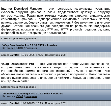
Internet Download Manager
— это программа, позволяющая увеличить
скорость загрузки файлов в разы, поддерживает докачку и загрузку
по расписанию. Различные методы ускорения загрузки, динамическая
сегментация файлов и одновременное скачивание нескольких частей,
использование свободных открытых подключений без реконнекта и многое
другое. Встроенная звонилка для соединения по расписанию, поддержка
файрволлов, прокси и зеркал, FTP and HTTP protocols, редиректов, куки,
очередей закачки, авторизации пользователя.
Комментарии (0)
Подробнее
VCap Downloader Pro 0.1.31.6535 + Portable
Категория:
СОФТ
/
Интернет
автор:
SamDel
| 18-05-2025, 17:25 | Просмотров: 238
VCap Downloader Pro
— это универсальное программное обеспечение,
которое позволяет захватывать видео и аудио с интернет-сайтов.
Интерфейс программы напоминает интерфейс обычного браузера, что
облегчает пользователю знакомство и работу с программой. Пользователю
просто нужно скопировать url видео из любимого браузера и перенести его
в VCap Downloader.
Комментарии (0)
Подробнее
Ant Download Manager Pro 2.15.5 Final + Portable
Категория:
СОФТ
/
Интернет
автор:
SamDel
| 14-05-2025, 10:19 | Просмотров: 237