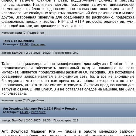
скорость загрузки файлов в разы, поддерживает докачку и загрузку
по расписанию. Различные методы ускорения загрузки, динамическая
сегментация файлов и одновременное скачивание нескольких частей,
использование свободных открытых подключений без реконнекта и многое
другое. Встроенная звонилка для соединения по расписанию, поддержка
файрволлов, прокси и зеркал, FTP and HTTP protocols, редиректов, куки,
очередей закачки, авторизации пользователя.
Комментарии (0)
Подробнее
Tails 6.15 (Multi/Rus)
Категория:
СОФТ
/
Интернет
автор:
SamDel
| 2-05-2025, 19:20 | Просмотров: 242
Tails
— специализированная модификация дистрибутива Debian Linux,
предназначенная обеспечить анонимный вход и навигацию по сети
Интернет. Является продолжением развития ОС Incognito. Все исходящие
соединения заворачиваются в анонимную сеть Tor, а все не анонимные
блокируются, что позволит вам приватно и анонимно «серфить» по сети,
не опасаясь, что кто-то вас сможет отследить. Система предназначена для
загрузки с LiveCD или LiveUSB и не оставляет следов на машине, где была
использована.
Комментарии (0)
Подробнее
Ant Download Manager Pro 2.15.4 Final + Portable
Категория:
СОФТ
/
Интернет
автор:
SamDel
| 2-05-2025, 18:30 | Просмотров: 219
Ant Download Manager Pro
— гибкий в работе менеджер загрузки
различных файлов из интернета, который значительно упростит