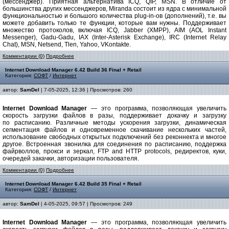
(мессенджер). Приятная альтернатива ICQ, QIP, MSN. В отличие от
большинства других мессенджеров, Miranda состоит из ядра с минимальной
функциональностью и большого количества plug-in-ов (дополнений), т.е. вы
можете добавить только те функции, которые вам нужны. Поддерживает
множество протоколов, включая ICQ, Jabber (XMPP), AIM (AOL Instant
Messenger), Gadu-Gadu, IAX (Inter-Asterisk Exchange), IRC (Internet Relay
Chat), MSN, Netsend, Tlen, Yahoo, VKontakte.
Комментарии (0)
Подробнее
Internet Download Manager 6.42 Build 36 Final + Retail
Категория:
СОФТ
/
Интернет
автор:
SamDel
| 7-05-2025, 12:36 | Просмотров: 260
Internet Download Manager
— это программа, позволяющая увеличить
скорость загрузки файлов в разы, поддерживает докачку и загрузку
по расписанию. Различные методы ускорения загрузки, динамическая
сегментация файлов и одновременное скачивание нескольких частей,
использование свободных открытых подключений без реконнекта и многое
другое. Встроенная звонилка для соединения по расписанию, поддержка
файрволлов, прокси и зеркал, FTP and HTTP protocols, редиректов, куки,
очередей закачки, авторизации пользователя.
Комментарии (0)
Подробнее
Internet Download Manager 6.42 Build 35 Final + Retail
Категория:
СОФТ
/
Интернет
автор:
SamDel
| 4-05-2025, 09:57 | Просмотров: 249
Internet Download Manager
— это программа, позволяющая увеличить