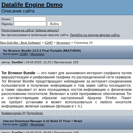
Datalife Engine Demo
Описание сайта
Логин:
Пароль:
Регистрация на сайте!
Забыли пароль?
Вы просматриваете мобильную версию сайта.
Перейти на полную версию сайта.
Nice-Soft.Net - Best Software!
»
СОФТ
»
Интернет
» Страница 10
Tor Browser Bundle 14.5.2 Final Portable (MULTi/RUS)
Категория:
СОФТ
/
Интернет
автор:
SamDel
| 19-05-2025, 11:23 | Просмотров: 228
Tor Browser Bundle
— это пакет для анонимного интернет-серфинга путем
маршрутизации и шифрования трафика по распределенной сети серверов.
Tor Browser Bundle предотвращает наблюдение за интернет-соединением
пользователя и получение информации о том, какие сайты посещаются,
а также скрывает от всех посещаемых хостов информацию о физическом
расположении посетителя. Включает в себя программное обеспечение Tor
и соответствующим образом настроенный браузер Firefox. Пакет
не требует установки и может использоваться с любого носителя
информации, включая сьемные (флешки и т. п.).
Комментарии (0)
Подробнее
Internet Download Manager 6.42 Build 37 Final + Retail
Категория:
СОФТ
/
Интернет
автор:
SamDel
| 19-05-2025, 09:09 | Просмотров: 246