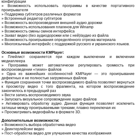
конфигурации
» Возможность использовать программы в качестве портативного
проигрывателя
» Поддержка субтитров различных форматов
» Встроенный редактор субтитров
» Возможность воспроизведения внешней аудио дорожки
» Возможность использования плагинов для Winamp
» Возможность смены скинов интерфейса
» Захват видео (без аудиодорожки или с ней)/аудио из файла
» Возможность проигрывания определённого отрезка материала
» Многоязычный интерфейс с поддержкой русского и украинского языков.
Основные возможности KMPlayer:
» Плейлист сохраняется при каждом выключении и включении
медиаплеера
» Программа может автоматически регулировать громкость при
воспроизведении «тихих» файлов
» Одна из важнейших особенностей KMPlayer — это проигрывание
дефектных и не полностью загруженных файлов
» Функция сохранения точки воспроизводимого файла позволяет вернуться
к просмотру видео с того фрагмента, на котором воспроизведение
закончилось в предыдущий раз
» Вести запись воспроизводимого звука
» Запускать визуальное сопровождение аудио файлов
» Активировать обработку аудио. Данная функция позволяет исключить
затишье между проигрываемыми треками, плавно переключая их
» Просматривать видеофайлы в формате 3D.
Дополнительные возможности:
» Возможность выбора обработчика видео
» Деинтерлейсинг видео
» Пост-обработка видео для улучшения качества изображения