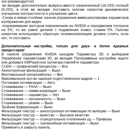
(не рекомендуется)
-во вкладке дополнительно выбрать вместо ограниченный (16-255) полный
(0-255), в этой же вкладке поставить галочки напротив динамическое
улучшение контрастности и улучшение цвета
-Снова в левом столбике панели управления жмём регулировка параметров
изображение для видео
-подчеркивание контуров переключаем на NVIDIA и передвигаем ползунок
на 5%, то же самое делаем с подавление помех, ставим 5%. Галочка
напротив использовать обратную телекинопроекцию должна стоять, если
нет, то поставить.
Дополнительная настройка, только для двух- и более ядерных
процессоров
!
В панели управления NVIDIA находим Параметры 3D и выбираем
Управление параметрами 3D, во вкладке Программные настройки ищите
или добавьте KMPlayer.exe затем выставляйте параметры:
CUDA — графический процессор — Все
Анизотропная фильтрация — Выкл
Вертикальный синхроимпульс — Вкл
Максимальное кол-во заранее подготовленных кадров — 1
Потоковая оптимизация — Авто
Сглаживание — FXAA — Выкл
Сглаживание — гамма-коррекции — Выкл
Сглаживание — параметры — Нет
Сглаживание — прозрачность — Выкл
Сглаживание — режим — Выкл
Тройная буферизация — Выкл
Фильтрация текстур — анизотропная оптимизация по выборке — Выкл
Фильтрация текстур — качество — Высокое качество
Фильтрация текстур — отрицательное отключение уд — Привязка
Фильтрация текстур — трилинейная оптимизация — Выкл
Применить и закрыть панель.