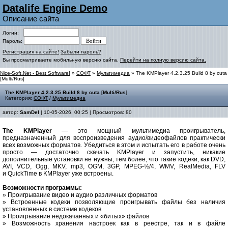
Datalife Engine Demo
Описание сайта
Логин:
Пароль:
Регистрация на сайте!
Забыли пароль?
Вы просматриваете мобильную версию сайта.
Перейти на полную версию сайта.
Nice-Soft.Net - Best Software!
»
СОФТ
»
Мультимедиа
» The KMPlayer 4.2.3.25 Build 8 by cuta
[Multi/Rus]
The KMPlayer 4.2.3.25 Build 8 by cuta [Multi/Rus]
Категория:
СОФТ
/
Мультимедиа
автор:
SamDel
| 10-05-2026, 00:25 | Просмотров: 80
The KMPlayer
— это мощный мультимедиа проигрыватель,
предназначенный для воспроизведения аудио/видеофайлов практически
всех возможных форматов. Убедиться в этом и испытать его в работе очень
просто — достаточно скачать KMPlayer и запустить, никакие
дополнительные установки не нужны, тем более, что такие кодеки, как DVD,
AVI, VCD, Ogg, MKV, mp3, OGM, 3GP, MPEG-½/4, WMV, RealMedia, FLV
и QuickTime в KMPlayer уже встроены.
Возможности программы:
» Проигрывание видео и аудио различных форматов
» Встроенные кодеки позволяющие проигрывать файлы без наличия
установленных в системе кодеков
» Проигрывание недокачанных и «битых» файлов
» Возможность хранения настроек как в реестре, так и в файле