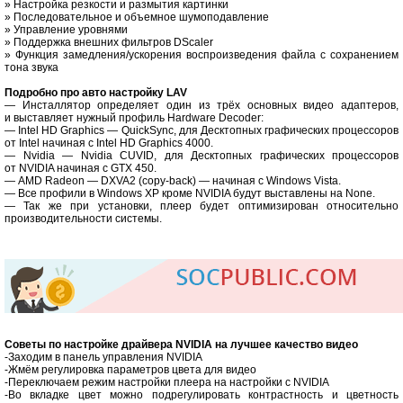
» Настройка резкости и размытия картинки
» Последовательное и объемное шумоподавление
» Управление уровнями
» Поддержка внешних фильтров DScaler
» Функция замедления/ускорения воспроизведения файла с сохранением
тона звука
Подробно про авто настройку LAV
— Инсталлятор определяет один из трёх основных видео адаптеров,
и выставляет нужный профиль Hardware Decoder:
— Intel HD Graphics — QuickSync, для Десктопных графических процессоров
от Intel начиная с Intel HD Graphics 4000.
— Nvidia — Nvidia CUVID, для Десктопных графических процессоров
от NVIDIA начиная с GTX 450.
— AMD Radeon — DXVA2 (copy-back) — начиная с Windows Vista.
— Все профили в Windows XP кроме NVIDIA будут выставлены на None.
— Так же при установки, плеер будет оптимизирован относительно
производительности системы.
Советы по настройке драйвера NVIDIA на лучшее качество видео
-Заходим в панель управления NVIDIA
-Жмём регулировка параметров цвета для видео
-Переключаем режим настройки плеера на настройки с NVIDIA
-Во вкладке цвет можно подрегулировать контрастность и цветность