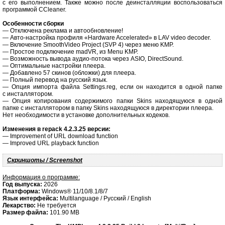
с его выполнением. Также можно после деинсталляции воспользоваться
программой CCleaner.
Особенности сборки
— Отключена реклама и автообновление!
— Авто-настройка профиля «Hardware Accelerated» в LAV video decoder.
— Включение SmoothVideo Project (SVP 4) через меню KMP.
— Простое подключение madVR, из Menu KMP.
— Возможность вывода аудио-потока через ASIO, DirectSound.
— Оптимальные настройки плеера.
— Добавлено 57 скинов (обложки) для плеера.
— Полный перевод на русский язык.
— Опция импорта файла Settings.reg, если он находится в одной папке
с инсталлятором.
— Опция копирования содержимого папки Skins находящуюся в одной
папке с инсталлятором в папку Skins находящуюся в директории плеера.
Нет необходимости в установке дополнительных кодеков.
Изменения в repack 4.2.3.25 версии:
— Improvement of URL download function
— Improved URL playback function
Скриншоты / Screenshot
Информация о программе:
Год выпуска:
2026
Платформа:
Windows® 11/10/8.1/8/7
Язык интерфейса:
Multilanguage / Русский / English
Лекарство:
Не требуется
Размер файла:
101.90 MB