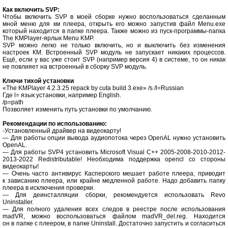
Как включить SVP:
Чтобы включить SVP в моей сборке нужно воспользоваться сделанным
мной меню для км плеера, открыть его можно запустив файл Menu.exe
который находится в папке плеера. Также можно из пуск-программы-папка
The KMPlayer-ярлык Menu KMP.
SVP можно легко не только включить, но и выключить без изменения
настроек КМ. Встроенный SVP модуль не запускает никаких процессов.
Ещё, если у вас уже стоит SVP (например версия 4) в системе, то он никак
не повлияет на встроенный в сборку SVP модуль.
Ключи тихой установки
«The KMPlayer 4.2.3.25 repack by cuta build 3.exe» /s /l=Russian
Где l= язык установки, например English.
/p=path
Позволяет изменить путь установки по умолчанию.
Рекомендации по использованию:
-Установленный драйвер на видеокарту!
— Для работы опции вывода аудиопотока через OpenAL нужно установить
OpenAL.
— Для работы SVP4 установить Microsoft Visual C++ 2005-2008-2010-2012-
2013-2022 Redistributable! Необходима поддержка opencl со стороны
видеокарты!
— Очень часто антивирус Касперского мешает работе плеера, приводит
к зависанию плеера, или крайне медленной работе. Надо добавить папку
плеера в исключения проверки.
— Для деинсталляции сборки, рекомендуется использовать Revo
Uninstaller.
— Для полного удаления всех следов в реестре после использования
madVR, можно воспользоваться файлом madVR_del.reg. Находится
он в папке с плеером, в папке Uninstall. Достаточно запустить и согласиться