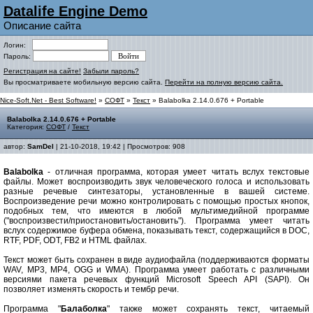
Datalife Engine Demo
Описание сайта
Логин:
Пароль:
Регистрация на сайте!
Забыли пароль?
Вы просматриваете мобильную версию сайта.
Перейти на полную версию сайта.
Nice-Soft.Net - Best Software!
»
СОФТ
»
Текст
» Balabolka 2.14.0.676 + Portable
Balabolka 2.14.0.676 + Portable
Категория:
СОФТ
/
Текст
автор:
SamDel
| 21-10-2018, 19:42 | Просмотров: 908
Balabolka
- отличная программа, которая умеет читать вслух текстовые
файлы. Может воспроизводить звук человеческого голоса и использовать
разные речевые синтезаторы, установленные в вашей системе.
Воспроизведение речи можно контролировать с помощью простых кнопок,
подобных тем, что имеются в любой мультимедийной программе
("воспроизвести/приостановить/остановить"). Программа умеет читать
вслух содержимое буфера обмена, показывать текст, содержащийся в DOC,
RTF, PDF, ODT, FB2 и HTML файлах.
Текст может быть сохранен в виде аудиофайла (поддерживаются форматы
WAV, MP3, MP4, OGG и WMA). Программа умеет работать с различными
версиями пакета речевых функций Microsoft Speech API (SAPI). Он
позволяет изменять скорость и тембр речи.
Программа "
Балаболка
" также может сохранять текст, читаемый