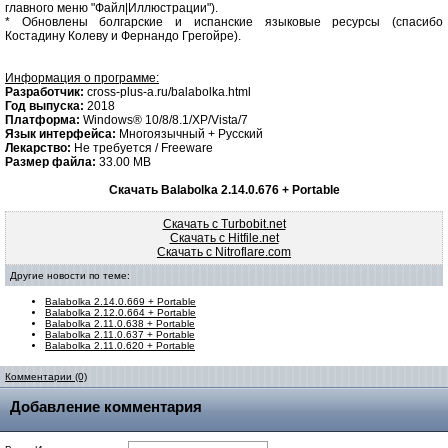
главного меню "Файл|Иллюстрации").
* Обновлены болгарские и испанские языковые ресурсы (спасибо
Костадину Колеву и Фернандо Грегойре).
Информация о программе:
Разработчик:
cross-plus-a.ru/balabolka.html
Год выпуска:
2018
Платформа:
Windows® 10/8/8.1/XP/Vista/7
Язык интерфейса:
Многоязычный + Русский
Лекарство:
Не требуется / Freeware
Размер файла:
33.00 MB
Скачать Balabolka 2.14.0.676 + Portable
Скачать с Turbobit.net
Скачать с Hitfile.net
Скачать с Nitroflare.com
Другие новости по теме:
Balabolka 2.14.0.669 + Portable
Balabolka 2.12.0.664 + Portable
Balabolka 2.11.0.638 + Portable
Balabolka 2.11.0.637 + Portable
Balabolka 2.11.0.620 + Portable
Комментарии (0)
Добавление комментария