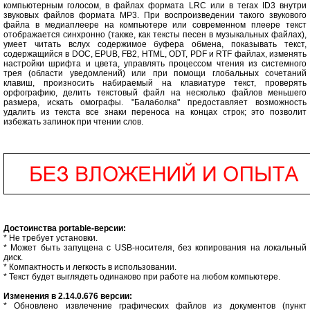
компьютерным голосом, в файлах формата LRC или в тегах ID3 внутри
звуковых файлов формата MP3. При воспроизведении такого звукового
файла в медиаплеере на компьютере или современном плеере текст
отображается синхронно (также, как тексты песен в музыкальных файлах),
умеет читать вслух содержимое буфера обмена, показывать текст,
содержащийся в DOC, EPUB, FB2, HTML, ODT, PDF и RTF файлах, изменять
настройки шрифта и цвета, управлять процессом чтения из системного
трея (области уведомлений) или при помощи глобальных сочетаний
клавиш, произносить набираемый на клавиатуре текст, проверять
орфографию, делить текстовый файл на несколько файлов меньшего
размера, искать омографы. "Балаболка" предоставляет возможность
удалить из текста все знаки переноса на концах строк; это позволит
избежать запинок при чтении слов.
Достоинства portable-версии:
* Не требует установки.
* Может быть запущена с USB-носителя, без копирования на локальный
диск.
* Компактность и легкость в использовании.
* Текст будет выглядеть одинаково при работе на любом компьютере.
Изменения в 2.14.0.676 версии:
* Обновлено извлечение графических файлов из документов (пункт