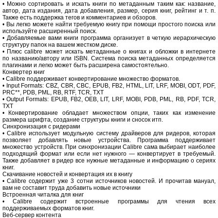
• Можно сортировать и искать книги по метаданным таким как: название,
автор, дата издания, дата добавления, размер, серия книг, рейтинг и т. п.
Также есть поддержка тегов и комментариев и обзоров.
• Вы легко можете найти требуемую книгу при помощи простого поиска или
используйте расширенный поиск.
• Добавляемые вами книги программа организует в четкую иерархическую
структуру папок на вашем жестком диске.
• Плюс calibre может искать метаданные о книгах и обложки в интернете
по названию/автору или ISBN. Система поиска метаданных определяется
плагинами и легко может быть расширена самостоятельно.
Конвертер книг
• Calibre поддерживает конвертирование множество форматов.
• Input Formats: CBZ, CBR, CBC, EPUB, FB2, HTML, LIT, LRF, MOBI, ODT, PDF,
PRC**, PDB, PML, RB, RTF, TCR, TXT
• Output Formats: EPUB, FB2, OEB, LIT, LRF, MOBI, PDB, PML, RB, PDF, TCR,
TXT
• Конвертирование обладает множеством опции, таких как изменение
размера шрифта, создание структуры книги и сносок итп.
Синхронизация с ридерами
• Calibre использует модульную систему драйверов для ридеров, которая
позволяет добавлять новые устройства. Программа поддерживает
множество устройств. При синхронизации Calibre сама выбирает наиболее
подходящий формат или если нет нужного — конвертирует в требуемый.
Также добавляет в ридер все нужные метаданные и информацию о сериях
книг.
Скачивание новостей и конвертация их в книгу
• Calibre содержит уже 3 сотни источников новостей. И прочитав мануал,
вам не составит труда добавить новые источники
Встроенная читалка для книг
• Calibre содержит встроенные программы для чтения всех
поддерживаемых форматов книг.
Веб-сервер контента