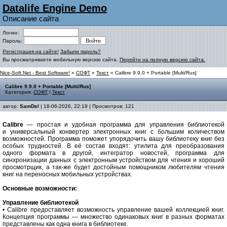
Datalife Engine Demo
Описание сайта
Логин:
Пароль:
Регистрация на сайте!
Забыли пароль?
Вы просматриваете мобильную версию сайта.
Перейти на полную версию сайта.
Nice-Soft.Net - Best Software!
»
СОФТ
»
Текст
» Calibre 9.9.0 + Portable [Multi/Rus]
Calibre 9.9.0 + Portable [Multi/Rus]
Категория:
СОФТ
/
Текст
автор:
SamDel
| 18-06-2026, 22:19 | Просмотров: 121
Calibre
— простая и удобная программа для управления библиотекой
и универсальный конвертер электронных книг с большим количеством
возможностей. Программа поможет упорядочить вашу библиотеку книг без
особых трудностей. В её состав входят: утилита для преобразования
одного формата в другой, интегратор новостей, программа для
синхронизации данных с электронным устройством для чтения и хороший
просмотрщик, а так-же будет достойным помощником любителям чтения
книг на переносных мобильных устройствах.
Основные возможности:
Управление библиотекой
• Calibre предоставляет возможность управление вашей коллекцией книг.
Концепция программы — множество одинаковых книг в разных форматах
представлены как одна книга в библиотеке.