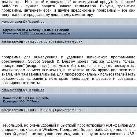
компьютера. Известный и популярный антивирусный продукт Касперский
Anti-Virus - лучшая защита Вашего компьютера. Вирусы, троянские
программы, интренет-черви и другие вредоносные программы - все они
могут нанести вред вашему домашнему компьютеру.
Комментарии (0)
Подробнее
Spybot Search & Destroy 2.9.85.5-1 Portable
Категория:
СОФТ
/
Безопасность-антивирусы
автор:
adminb
| 27-03-2026, 12:59 | Просмотров: 2957
программа для обнаружения и удаления шпионского программного
обеспечения. Spybot Search & Destroy может так же удалять "следы
присутствия" (usage tracks), что может быть полезно, когда вы пользуетесь
компьютером совместно с кем-то, и не хотите чтобы другие пользователи
знали, чем там занимались вы. Для профессиональных пользователей есть
возможность исправлять некоторые неполадки в реестре и создавать
расширенные отчеты.
Комментарии (0)
Подробнее
SumatraPDF 3.6 Final Portable
Категория:
СОФТ
/
Текст
автор:
adminb
| 27-03-2026, 12:58 | Просмотров: 1968
Небольшой, но очень удобный и быстрый просмотровщик PDF-файлов для
операционных систем Windows. Программа быстро работает, имеет очень
простой дизайн, не загружает систему, может запускаться с внешних USB-