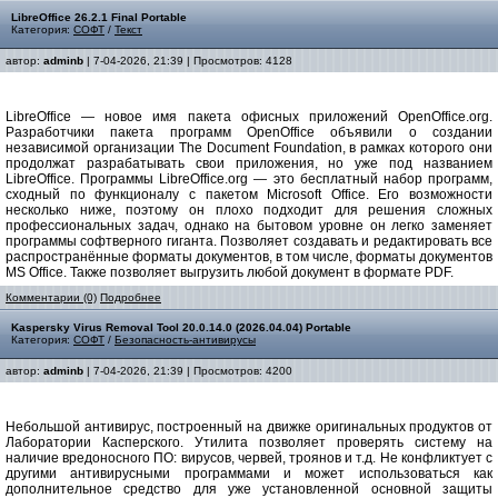
LibreOffice 26.2.1 Final Portable
Категория:
СОФТ
/
Текст
автор:
adminb
| 7-04-2026, 21:39 | Просмотров: 4128
LibreOffice — новое имя пакета офисных приложений OpenOffice.org.
Разработчики пакета программ OpenOffice объявили о создании
независимой организации The Document Foundation, в рамках которого они
продолжат разрабатывать свои приложения, но уже под названием
LibreOffice. Программы LibreOffice.org — это бесплатный набор программ,
сходный по функционалу с пакетом Microsoft Office. Его возможности
несколько ниже, поэтому он плохо подходит для решения сложных
профессиональных задач, однако на бытовом уровне он легко заменяет
программы софтверного гиганта. Позволяет создавать и редактировать все
распространённые форматы документов, в том числе, форматы документов
MS Office. Также позволяет выгрузить любой документ в формате PDF.
Комментарии (0)
Подробнее
Kaspersky Virus Removal Tool 20.0.14.0 (2026.04.04) Portable
Категория:
СОФТ
/
Безопасность-антивирусы
автор:
adminb
| 7-04-2026, 21:39 | Просмотров: 4200
Небольшой антивирус, построенный на движке оригинальных продуктов от
Лаборатории Касперского. Утилита позволяет проверять систему на
наличие вредоносного ПО: вирусов, червей, троянов и т.д. Не конфликтует с
другими антивирусными программами и может использоваться как
дополнительное средство для уже установленной основной защиты