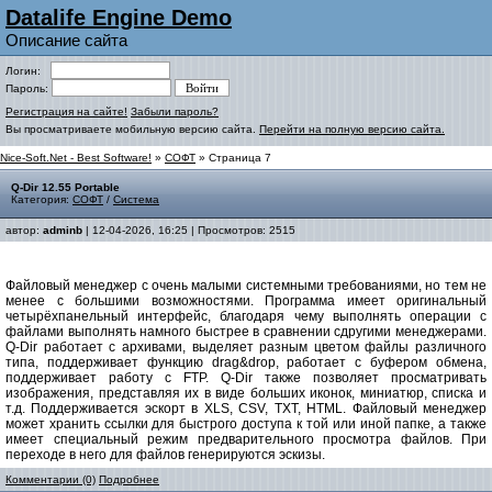
Datalife Engine Demo
Описание сайта
Логин:
Пароль:
Регистрация на сайте!
Забыли пароль?
Вы просматриваете мобильную версию сайта.
Перейти на полную версию сайта.
Nice-Soft.Net - Best Software!
»
СОФТ
» Страница 7
Q-Dir 12.55 Portable
Категория:
СОФТ
/
Система
автор:
adminb
| 12-04-2026, 16:25 | Просмотров: 2515
Файловый менеджер с очень малыми системными требованиями, но тем не
менее с большими возможностями. Программа имеет оригинальный
четырёхпанельный интерфейс, благодаря чему выполнять операции с
файлами выполнять намного быстрее в сравнении сдругими менеджерами.
Q-Dir работает с архивами, выделяет разным цветом файлы различного
типа, поддерживает функцию drag&drop, работает с буфером обмена,
поддерживает работу с FTP. Q-Dir также позволяет просматривать
изображения, представляя их в виде больших иконок, миниатюр, списка и
т.д. Поддерживается эскорт в XLS, CSV, TXT, HTML. Файловый менеджер
может хранить ссылки для быстрого доступа к той или иной папке, а также
имеет специальный режим предварительного просмотра файлов. При
переходе в него для файлов генерируются эскизы.
Комментарии (0)
Подробнее