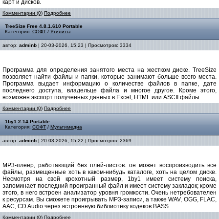
карт и дисков.
Комментарии (0)
Подробнее
TreeSize Free 4.8.1.610 Portable
Категория:
СОФТ
/
Утилиты
автор:
adminb
| 20-03-2026, 15:23 | Просмотров: 3334
Программа для определения занятого места на жестком диске. TreeSize
позволяет найти файлы и папки, которые занимают больше всего места.
Программа выдает информацию о количестве файлов в папке, дате
последнего доступа, владельце файла и многое другое. Кроме этого,
возможен экспорт полученных данных в Excel, HTML или ASCII файлы.
Комментарии (0)
Подробнее
1by1 2.14 Portable
Категория:
СОФТ
/
Мультимедиа
автор:
adminb
| 20-03-2026, 15:22 | Просмотров: 2369
MP3-плеер, работающий без плей-листов: он может воспроизводить все
файлы, размещенные хоть в каком-нибудь каталоге, хоть на целом диске.
Несмотря на свой крохотный размер, 1by1 имеет систему поиска,
запоминает последний проигранный файл и имеет систему закладок; кроме
этого, в него встроен анализатор уровня громкости. Очень нетребователен
к ресурсам. Вы сможете проигрывать MP3-записи, а также WAV, OGG, FLAC,
AAC, CD Audio через встроенную библиотеку кодеков BASS.
Комментарии (0)
Подробнее