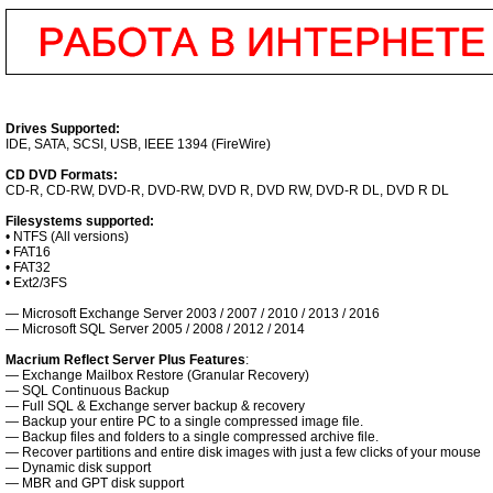
Drives Supported:
IDE, SATA, SCSI, USB, IEEE 1394 (FireWire)
CD DVD Formats:
CD-R, CD-RW, DVD-R, DVD-RW, DVD R, DVD RW, DVD-R DL, DVD R DL
Filesystems supported:
• NTFS (All versions)
• FAT16
• FAT32
• Ext2/3FS
— Microsoft Exchange Server 2003 / 2007 / 2010 / 2013 / 2016
— Microsoft SQL Server 2005 / 2008 / 2012 / 2014
Macrium Reflect Server Plus Features
:
— Exchange Mailbox Restore (Granular Recovery)
— SQL Continuous Backup
— Full SQL & Exchange server backup & recovery
— Backup your entire PC to a single compressed image file.
— Backup files and folders to a single compressed archive file.
— Recover partitions and entire disk images with just a few clicks of your mouse
— Dynamic disk support
— MBR and GPT disk support