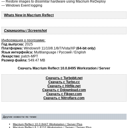
— Restore images to dissimilar hardware using Macrium ReDeploy
— Windows Event logging
Whats New in Macrium Reflect
Скриншоты / Screenshot
Информация о программе:
Год выпуска:
2025
Платформа:
Windows® 11/10/8.1/8/7/Vista/XP
(64-bit only)
Язык интерфейса:
Multilanguage / Русский / English
Лекарство:
patch-MPT
Размер файла:
549.47 MB
Скачать Macrium Reflect 10.0.8495 Workstation / Server
Скачать с Turbobit.net
Скачать с Turbo.cc
Скачать с Hitfile.net
Скачать с Ddownload.com
Скачать с Fikper.com
Скачать с Nitroflare.com
Другие новости по теме:
Macrium Reflect 10.0.8447 Workstation / Server Plus
Macrium Reflect 8.1.8110 Workstation / Server / Server Plus