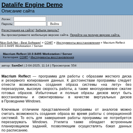
Datalife Engine Demo
Описание сайта
Логин:
Пароль:
Регистрация на сайте!
Забыли пароль?
Вы просматриваете мобильную версию сайта.
Перейти на полную версию сайта.
Nice-Soft.Net - Best Software!
»
СОФТ
»
Инструменты восстановления
» Macrium Reflect
10.0.8495 Workstation / Server
Macrium Reflect 10.0.8495 Workstation / Server
Категория:
СОФТ
/
Инструменты восстановления
автор:
SamDel
| 2-04-2025, 11:14 | Просмотров: 554
Macrium Reflect
— программа для работы с образами жесткого диска
и резервного копирования данных. К достоинствам программы следует
отнести возможность создания образа системы «на лету» без
перезагрузки, высокую скорость работы, а также многоуровневое сжатие
готовых образов. Избыточные и полные образы дисков могут быть
восстановлены и смонтированы в качестве виртуальных дисков
в Проводнике Windows.
Ключевым отличием представленной программы от аналогов можно
считать возможность создания образа во время работы с операционной
системой. То есть для завершения работы программы не потребуется
перезагружать Windows. Утилита также обладает встроенным
планировщиком заданий, позволяющим осуществлять бэкап данных
по расписанию.