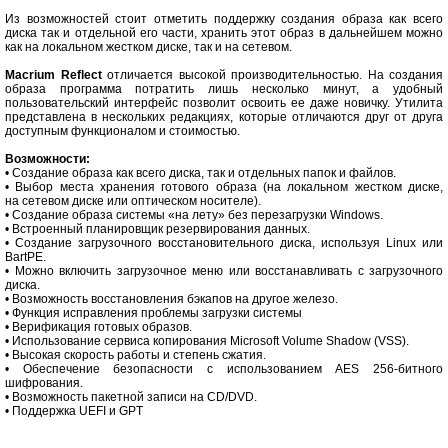
Из возможностей стоит отметить поддержку создания образа как всего
диска так и отдельной его части, хранить этот образ в дальнейшем можно
как на локальном жестком диске, так и на сетевом.
Macrium Reflect
отличается высокой производительностью. На создания
образа программа потратить лишь несколько минут, а удобный
пользовательский интерфейс позволит освоить ее даже новичку. Утилита
представлена в нескольких редакциях, которые отличаются друг от друга
доступным функционалом и стоимостью.
Возможности:
• Создание образа как всего диска, так и отдельных папок и файлов.
• Выбор места хранения готового образа (на локальном жестком диске,
на сетевом диске или оптическом носителе).
• Создание образа системы «на лету» без перезагрузки Windows.
• Встроенный планировщик резервирования данных.
• Создание загрузочного восстановительного диска, используя Linux или
BartPE.
• Можно включить загрузочное меню или восстанавливать с загрузочного
диска.
• Возможность восстановления бэкапов на другое железо.
• Функция исправления проблемы загрузки системы
• Верификация готовых образов.
• Использование сервиса копирования Microsoft Volume Shadow (VSS).
• Высокая скорость работы и степень сжатия.
• Обеспечение безопасности с использованием AES 256-битного
шифрования.
• Возможность пакетной записи на CD/DVD.
• Поддержка UEFI и GPT