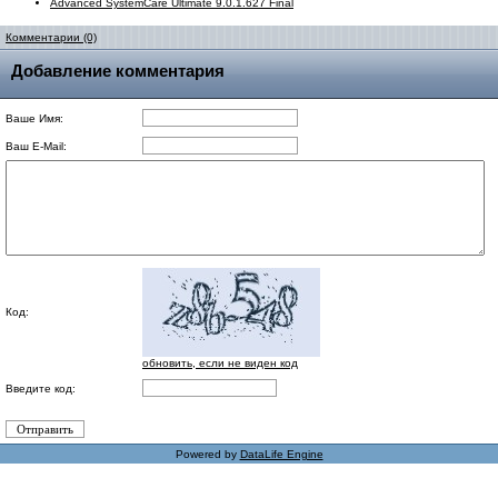
Advanced SystemCare Ultimate 9.0.1.627 Final
Комментарии (0)
Добавление комментария
Ваше Имя:
Ваш E-Mail:
Код:
обновить, если не виден код
Введите код:
Powered by
DataLife Engine