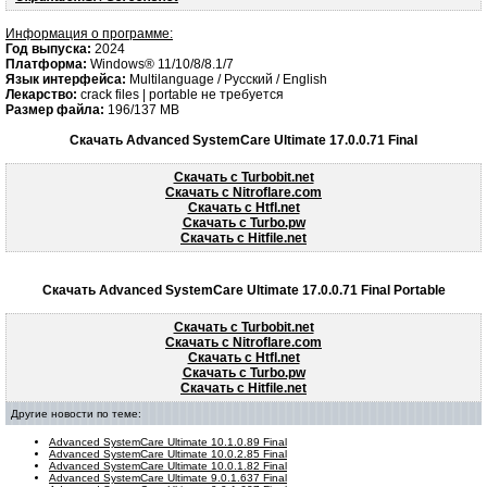
Информация о программе:
Год выпуска:
2024
Платформа:
Windows® 11/10/8/8.1/7
Язык интерфейса:
Multilanguage / Русский / English
Лекарство:
crack files | portable не требуется
Размер файла:
196/137 MB
Скачать Advanced SystemCare Ultimate 17.0.0.71 Final
Скачать с Turbobit.net
Скачать с Nitroflare.com
Скачать с Htfl.net
Скачать с Turbo.pw
Скачать с Hitfile.net
Скачать Advanced SystemCare Ultimate 17.0.0.71 Final Portable
Скачать с Turbobit.net
Скачать с Nitroflare.com
Скачать с Htfl.net
Скачать с Turbo.pw
Скачать с Hitfile.net
Другие новости по теме:
Advanced SystemCare Ultimate 10.1.0.89 Final
Advanced SystemCare Ultimate 10.0.2.85 Final
Advanced SystemCare Ultimate 10.0.1.82 Final
Advanced SystemCare Ultimate 9.0.1.637 Final