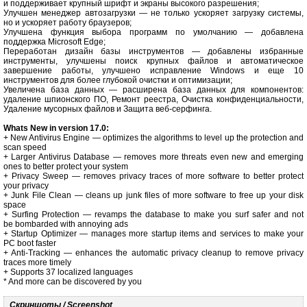
и поддерживает крупный шрифт и экраны высокого разрешения;
Улучшен менеджер автозагрузки — не только ускоряет загрузку системы,
но и ускоряет работу браузеров;
Улучшена функция выбора программ по умолчанию — добавлена
поддержка Microsoft Edge;
Переработан дизайн базы инструментов — добавлены избранные
инструменты, улучшены поиск крупных файлов и автоматическое
завершение работы, улучшено исправление Windows и еще 10
инструментов для более глубокой очистки и оптимизации;
Увеличена база данных — расширена база данных для компонентов:
удаление шпионского ПО, Ремонт реестра, Очистка конфиденциальности,
Удаление мусорных файлов и Защита веб-серфинга.
Whats New in version 17.0:
+ New Antivirus Engine — optimizes the algorithms to level up the protection and
scan speed
+ Larger Antivirus Database — removes more threats even new and emerging
ones to better protect your system
+ Privacy Sweep — removes privacy traces of more software to better protect
your privacy
+ Junk File Clean — cleans up junk files of more software to free up your disk
space
+ Surfing Protection — revamps the database to make you surf safer and not
be bombarded with annoying ads
+ Startup Optimizer — manages more startup items and services to make your
PC boot faster
+ Anti-Tracking — enhances the automatic privacy cleanup to remove privacy
traces more timely
+ Supports 37 localized languages
* And more can be discovered by you
Скриншоты / Screenshot