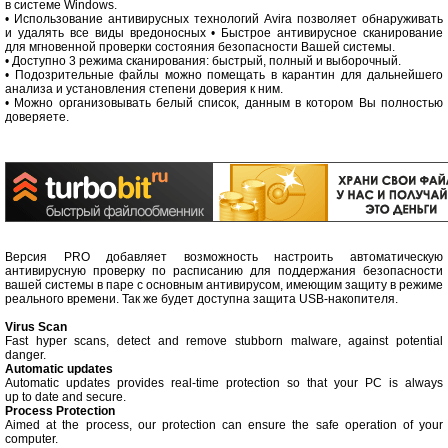
в системе Windows.
• Использование антивирусных технологий Avira позволяет обнаруживать
и удалять все виды вредоносных • Быстрое антивирусное сканирование
для мгновенной проверки состояния безопасности Вашей системы.
• Доступно 3 режима сканирования: быстрый, полный и выборочный.
• Подозрительные файлы можно помещать в карантин для дальнейшего
анализа и установления степени доверия к ним.
• Можно организовывать белый список, данным в котором Вы полностью
доверяете.
Версия PRO добавляет возможность настроить автоматическую
антивирусную проверку по расписанию для поддержания безопасности
вашей системы в паре с основным антивирусом, имеющим защиту в режиме
реального времени. Так же будет доступна защита USB-накопителя.
Virus Scan
Fast hyper scans, detect and remove stubborn malware, against potential
danger.
Automatic updates
Automatic updates provides real-time protection so that your PC is always
up to date and secure.
Process Protection
Aimed at the process, our protection can ensure the safe operation of your
computer.