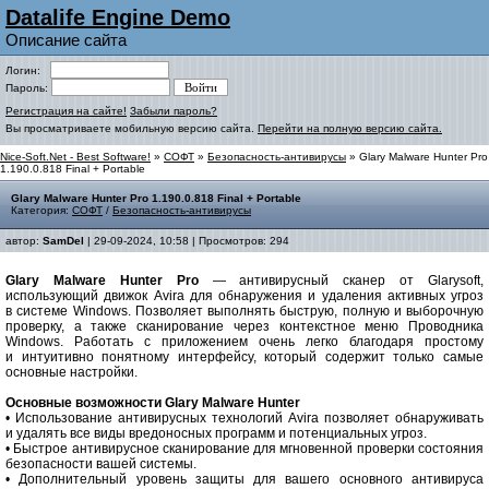
Datalife Engine Demo
Описание сайта
Логин:
Пароль:
Регистрация на сайте!
Забыли пароль?
Вы просматриваете мобильную версию сайта.
Перейти на полную версию сайта.
Nice-Soft.Net - Best Software!
»
СОФТ
»
Безопасность-антивирусы
» Glary Malware Hunter Pro
1.190.0.818 Final + Portable
Glary Malware Hunter Pro 1.190.0.818 Final + Portable
Категория:
СОФТ
/
Безопасность-антивирусы
автор:
SamDel
| 29-09-2024, 10:58 | Просмотров: 294
Glary Malware Hunter Pro
— антивирусный сканер от Glarysoft,
использующий движок Avira для обнаружения и удаления активных угроз
в системе Windows. Позволяет выполнять быструю, полную и выборочную
проверку, а также сканирование через контекстное меню Проводника
Windows. Работать с приложением очень легко благодаря простому
и интуитивно понятному интерфейсу, который содержит только самые
основные настройки.
Основные возможности Glary Malware Hunter
• Использование антивирусных технологий Avira позволяет обнаруживать
и удалять все виды вредоносных программ и потенциальных угроз.
• Быстрое антивирусное сканирование для мгновенной проверки состояния
безопасности вашей системы.
• Дополнительный уровень защиты для вашего основного антивируса