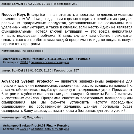
автор:
SamDel
| 3-02-2025, 10:14 | Просмотров: 242
Recover Keys Enterprise
— является хоть и простым, но довольно мощным
приложением Windows, созданным с целью защиты ключей активации для
различных программных продуктов, установленных на локальном или
удаленных компьютерах, а также в случаях, если жесткий диск не является
функциональным. Потеря ключей активации — это всегда неприятная
и часто недешевая проблема. В таких случаях вам обычно приходится
связываться с разработчиками каждой программы или даже покупать новую
версию всех программ.
Комментарии (0)
Подробнее
Advanced System Protector 2.5.1111.29130 Final + Portable
Категория:
СОФТ
/
Безопасность-антивирусы
автор:
SamDel
| 31-01-2025, 11:35 | Просмотров: 257
Advanced System Protector
— является эффективным решением для
поиска и удаления вредоносных заражений, присутствующих на вашем ПК,
а так же обеспечивает надёжную защиту от вредоносных угроз. Предлагает
быстрое и глубокое сканирование для наилучшей защиты Вашей системы
и системных файлов. Программа снабжена электронным планировщиком
сканирования, где Вы сможете установить частоту проводимых
сканирований по собственному желанию. Данная программа будет
сканировать Вашу систему автоматически и без всяких для этого усилий.
Комментарии (0)
Подробнее
Ashampoo Backup Pro 26.03 Final + Portable
Категория:
СОФТ
/
Безопасность-антивирусы