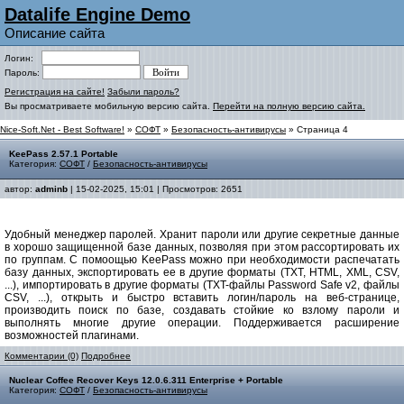
Datalife Engine Demo
Описание сайта
Логин:
Пароль:
Регистрация на сайте!
Забыли пароль?
Вы просматриваете мобильную версию сайта.
Перейти на полную версию сайта.
Nice-Soft.Net - Best Software!
»
СОФТ
»
Безопасность-антивирусы
» Страница 4
KeePass 2.57.1 Portable
Категория:
СОФТ
/
Безопасность-антивирусы
автор:
adminb
| 15-02-2025, 15:01 | Просмотров: 2651
Удобный менеджер паролей. Хранит пароли или другие секретные данные
в хорошо защищенной базе данных, позволяя при этом рассортировать их
по группам. С помоощью KeePass можно при необходимости распечатать
базу данных, экспортировать ее в другие форматы (TXT, HTML, XML, CSV,
...), импортировать в другие форматы (TXT-файлы Password Safe v2, файлы
CSV, ...), открыть и быстро вставить логин/пароль на веб-странице,
производить поиск по базе, создавать стойкие ко взлому пароли и
выполнять многие другие операции. Поддерживается расширение
возможностей плагинами.
Комментарии (0)
Подробнее
Nuclear Coffee Recover Keys 12.0.6.311 Enterprise + Portable
Категория:
СОФТ
/
Безопасность-антивирусы