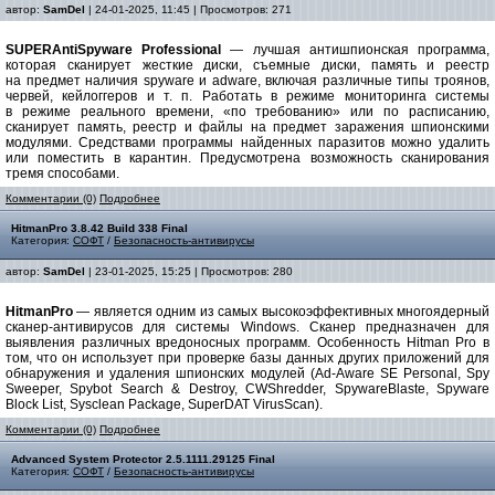
автор:
SamDel
| 24-01-2025, 11:45 | Просмотров: 271
SUPERAntiSpyware Professional
— лучшая антишпионская программа,
которая сканирует жесткие диски, съемные диски, память и реестр
на предмет наличия spyware и adware, включая различные типы троянов,
червей, кейлоггеров и т. п. Работать в режиме мониторинга системы
в режиме реального времени, «по требованию» или по расписанию,
сканирует память, реестр и файлы на предмет заражения шпионскими
модулями. Средствами программы найденных паразитов можно удалить
или поместить в карантин. Предусмотрена возможность сканирования
тремя способами.
Комментарии (0)
Подробнее
HitmanPro 3.8.42 Build 338 Final
Категория:
СОФТ
/
Безопасность-антивирусы
автор:
SamDel
| 23-01-2025, 15:25 | Просмотров: 280
HitmanPro
— является одним из самых высокоэффективных многоядерный
сканер-антивирусов для системы Windows. Сканер предназначен для
выявления различных вредоносных программ. Особенность Hitman Pro в
том, что он использует при проверке базы данных других приложений для
обнаружения и удаления шпионских модулей (Ad-Aware SE Personal, Spy
Sweeper, Spybot Search & Destroy, CWShredder, SpywareBlaste, Spyware
Block List, Sysclean Package, SuperDAT VirusScan).
Комментарии (0)
Подробнее
Advanced System Protector 2.5.1111.29125 Final
Категория:
СОФТ
/
Безопасность-антивирусы