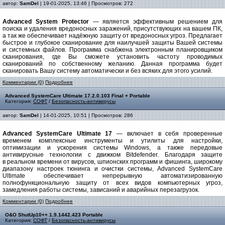
автор:
SamDel
| 19-01-2025, 13:46 | Просмотров: 272
Advanced System Protector
— является эффективным решением для
поиска и удаления вредоносных заражений, присутствующих на вашем ПК,
а так же обеспечивает надёжную защиту от вредоносных угроз. Предлагает
быстрое и глубокое сканирование для наилучшей защиты Вашей системы
и системных файлов. Программа снабжена электронным планировщиком
сканирования, где Вы сможете установить частоту проводимых
сканирований по собственному желанию. Данная программа будет
сканировать Вашу систему автоматически и без всяких для этого усилий.
Комментарии (0)
Подробнее
Advanced SystemCare Ultimate 17.2.0.103 Final + Portable
Категория:
СОФТ
/
Безопасность-антивирусы
автор:
SamDel
| 14-01-2025, 10:51 | Просмотров: 286
Advanced SystemCare Ultimate 17
— включает в себя проверенные
временем комплексные инструменты и утилиты для настройки,
оптимизации и ускорения системы Windows, а также передовые
антивирусные технологии с движком Bitdefender. Благодаря защите
в реальном времени от вирусов, шпионских программ и фишинга, широкому
диапазону настроек тюнинга и очистки системы, Advanced SystemCare
Ultimate обеспечивает непрерывную автоматизированную
полнофункциональную защиту от всех видов компьютерных угроз,
замедления работы системы, зависаний и аварийных перезагрузок.
Комментарии (0)
Подробнее
O&O ShutUp10++ 1.9.1442.423 Portable
Категория:
СОФТ
/
Безопасность-антивирусы