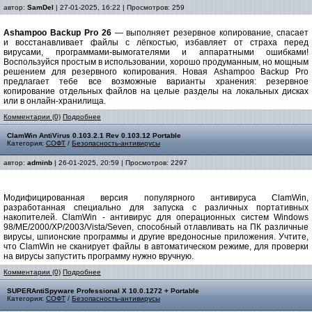
автор:
SamDel
| 27-01-2025, 16:22 | Просмотров: 259
Ashampoo Backup Pro 26
— выполняет резервное копирование, спасает
и восстанавливает файлы с лёгкостью, избавляет от страха перед
вирусами, программами-вымогателями и аппаратными ошибками!
Воспользуйся простым в использовании, хорошо продуманным, но мощным
решением для резервного копирования. Новая Ashampoo Backup Pro
предлагает тебе все возможные варианты хранения: резервное
копирование отдельных файлов на целые разделы на локальных дисках
или в онлайн-хранилища.
Комментарии (0)
Подробнее
ClamWin AntiVirus 0.103.2.1 Rev 0.103.12 Portable
Категория:
СОФТ
/
Безопасность-антивирусы
автор:
adminb
| 26-01-2025, 20:59 | Просмотров: 2297
Модифицированная версия популярного антивируса ClamWin,
разработанная специально для запуска с различных портативных
накопителей. ClamWin - антивирус для операционных систем Windows
98/ME/2000/XP/2003/Vista/Seven, способный отлавливать на ПК различные
вирусы, шпионские программы и другие вредоносные приложения. Учтите,
что ClamWin не сканирует файлы в автоматическом режиме, для проверки
на вирусы запустить программу нужно вручную.
Комментарии (0)
Подробнее
SUPERAntiSpyware Professional X 10.0.1272 + Portable
Категория:
СОФТ
/
Безопасность-антивирусы