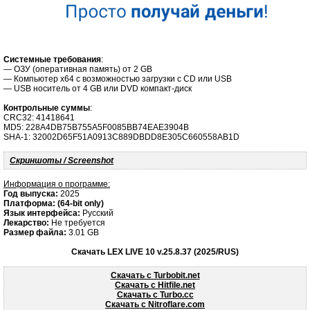
Системные требования
:
— ОЗУ (оперативная память) от 2 GB
— Компьютер x64 с возможностью загрузки с CD или USB
— USB носитель от 4 GB или DVD компакт-диск
Контрольные суммы
:
CRC32: 41418641
MD5: 228A4DB75B755A5F0085BB74EAE3904B
SHA-1: 32002D65F51A0913C889DBDD8E305C660558AB1D
Скриншоты / Screenshot
Информация о программе:
Год выпуска:
2025
Платформа:
(64-bit only)
Язык интерфейса:
Русский
Лекарство:
Не требуется
Размер файла:
3.01 GB
Скачать LEX LIVE 10 v.25.8.37 (2025/RUS)
Скачать с Turbobit.net
Скачать с Hitfile.net
Скачать с Turbo.cc
Скачать с Nitroflare.com