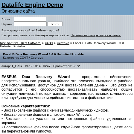
Datalife Engine Demo
Описание сайта
Логин:
Пароль:
Регистрация на сайте!
Забыли пароль?
Вы просматриваете мобильную версию сайта.
Перейти на полную версию сайта.
Nice-Soft.Net - Best Software!
»
СОФТ
»
Система
» EaseUS Data Recovery Wizard 8.6.0
Unlimited Portable
EaseUS Data Recovery Wizard 8.6.0 Unlimited Portable
Категория:
СОФТ
/
Система
автор:
T_BAG
| 19-12-2014, 16:47 | Просмотров: 2372
EASEUS Data Recovery Wizard
- программное обеспечение
профессионального уровня, наиболее экономически выгодное и удобное
для использования, доступное для восстановления данных. Это даже не
согласуется с его способностью восстанавливать наиболее общие
ситуации логической потери данных - серверов, настольных компьютеров
или ноутбуков для многих медийных, системных и файловых типов.
Основные характеристики:
• Восстановление файлов с нечитаемых динамических дисков.
• Восстановление файлов в Linux системах Windows.
• Восстановление удаленных или потерянных файлов, удаленные из
корзины.
• Восстановление файлов после случайного форматирования, даже если
вы переустановили Windows.