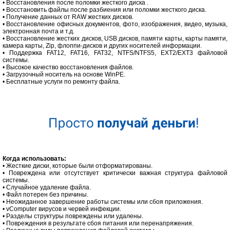
• Восстановления после поломки жесткого диска .
• Восстановить файлы после разбиения или поломки жесткого диска.
• Получение данных от RAW жестких дисков.
• Восстановление офисных документов, фото, изображения, видео, музыка,
электронная почта и т.д.
• Восстановление жестких дисков, USB дисков, памяти карты, карты памяти,
камера карты, Zip, флоппи-дисков и других носителей информации.
• Поддержка FAT12, FAT16, FAT32, NTFS/NTFS5, EXT2/EXT3 файловой
системы.
• Высокое качество восстановления файлов.
• Загрузочный носитель на основе WinPE.
• Бесплатные услуги по ремонту файла.
Когда использовать:
• Жесткие диски, которые были отформатированы.
• Повреждена или отсутствует критически важная структура файловой
системы.
• Случайное удаление файла.
• Файл потерен без причины.
• Неожиданное завершение работы системы или сбоя приложения.
• vComputer вирусов и червей инфекции.
• Разделы структуры повреждены или удалены.
• Повреждения в результате сбоя питания или перенапряжения.