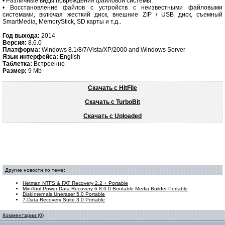
• Различные виды повреждения файловой системы.
• Восстановление файлов с устройств с неизвестными файловыми
системами, включая жесткий диск, внешние ZIP / USB диск, съемный
SmartMedia, MemoryStick, SD карты и т.д..
Год выхода:
2014
Версия:
8.6.0
Платформа:
Windows 8.1/8/7/Vista/XP/2000 and Windows Server
Язык интерфейса:
English
Таблетка:
Встроенно
Размер:
9 Mb
Скачать с HitFile
Скачать с TurboBit
Скачать с Uploaded
Другие новости по теме:
Hetman NTFS & FAT Recovery 2.2 + Portable
MiniTool Power Data Recovery 6.8.0.0 Bootable Media Builder Portable
DiskInternals Uneraser 5.0 Portable
7-Data Recovery Suite 3.0 Portable
Комментарии (0)