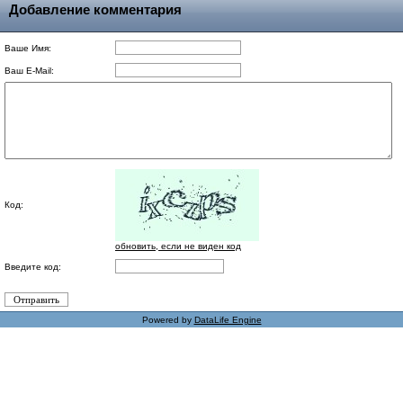
Добавление комментария
Ваше Имя:
Ваш E-Mail:
Код:
обновить, если не виден код
Введите код:
Powered by
DataLife Engine