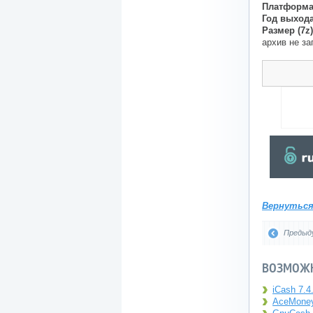
Платформа
Год выхода
Размер (7z)
архив не з
Вернутьс
Предыд
ВОЗМОЖН
iCash 7.4
AceMoney 