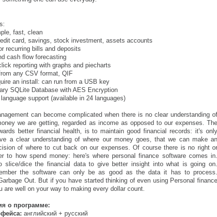
s:
mple, fast, clean
edit card, savings, stock investment, assets accounts
r recurring bills and deposits
d cash flow forecasting
lick reporting with graphs and piecharts
 from any CSV format, QIF
uire an install: can run from a USB key
tary SQLite Database with AES Encryption
l language support (available in 24 languages)
anagement can become complicated when there is no clear understanding o
ney we are getting, regarded as income as opposed to our expenses. Th
owards better financial health, is to maintain good financial records: it's onl
e a clear understanding of where our money goes, that we can make a
ision of where to cut back on our expenses. Of course there is no right o
r to how spend money: here's where personal finance software comes in
 slice/dice the financial data to give better insight into what is going on
mber the software can only be as good as the data it has to process
arbage Out. But if you have started thinking of even using Personal financ
u are well on your way to making every dollar count.
я о программе:
рфейса:
английский + русский