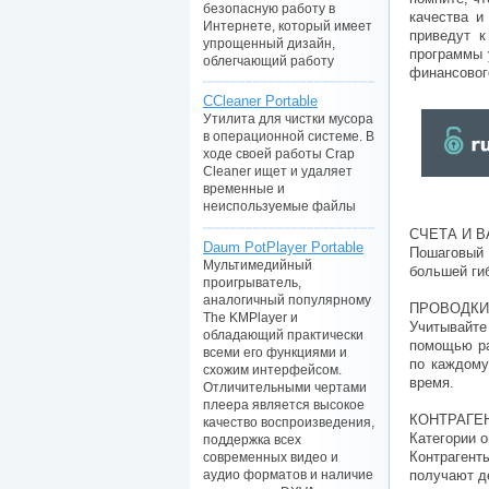
безопасную работу в
качества и
Интернете, который имеет
приведут к
упрощенный дизайн,
программы 
облегчающий работу
финансовог
CCleaner Portable
Утилита для чистки мусора
в операционной системе. В
ходе своей работы Crap
Cleaner ищет и удаляет
временные и
неиспользуемые файлы
СЧЕТА И 
Daum PotPlayer Portable
Пошаговый 
Мультимедийный
большей гиб
проигрыватель,
аналогичный популярному
ПРОВОДКИ
The KMPlayer и
Учитывайте
обладающий практически
помощью ра
всеми его функциями и
по каждому
схожим интерфейсом.
время.
Отличительными чертами
плеера является высокое
КОНТРАГЕ
качество воспроизведения,
Категории 
поддержка всех
Контрагент
современных видео и
получают де
аудио форматов и наличие