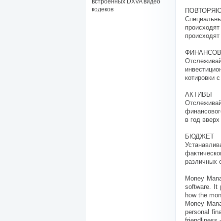
встроенных DXVA видео
кодеков
ПОВТОРЯЮ
Специальн
происходят
происходят
ФИНАНСОВ
Отслеживай
инвестицио
котировки с
АКТИВЫ
Отслежива
финансовог
в год вверх
БЮДЖЕТ
Устанавли
фактическо
различных 
Money Manag
software. It
how the money
Money Manage
personal fin
friendliness