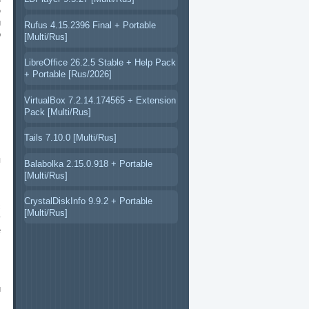
е
и
Rufus 4.15.2396 Final + Portable
о
[Multi/Rus]
LibreOffice 26.2.5 Stable + Help Pack
+ Portable [Rus/2026]
VirtualBox 7.2.14.174565 + Extension
Pack [Multi/Rus]
Tails 7.10.0 [Multi/Rus]
я
Balabolka 2.15.0.918 + Portable
[Multi/Rus]
CrystalDiskInfo 9.9.2 + Portable
с
[Multi/Rus]
у
е
.
и