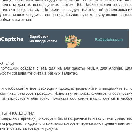
 полноты данных используемых в этом ПО. Плохие исходные данны
 плохим результатам. Но если вы задумываетесь об использовани
учета личных средств - вы на правильном пути для улучшения вашег
о благосостояния.
ВАЛЮТЫ
помощник создаст счета для начала работы MMEX для Android. Дл
кости создавайте счета в разных валютах.
 и отображайте все расходы и доходы: разделяйте и выделяйте их 
зличных статусов проводок. Используйте поиск, фильтры и сортировк
 из атрибутов чтобы точно понимать состояние ваших счетов в любо
НТЫ И КАТЕГОРИИ
определяют причину по который были потрачены или получены средства
ы определяют людей или компании которые перечисляют деньги вам ил
ньги от вас за товары и услуги.