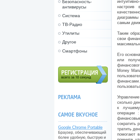
Безопасность-
интуитивно-
антивирусы
настроив 
качественн
Система
диаграммы 
самым движ
ТВ-Радио
Утилиты
Таким обра
свои финан
Другое
максимальн
Смартфоны
Его основна
или получ
финансовог
Money Mana
пользоват
финансами
Регистрация (всего за 10
пользовать
секунд)
РЕКЛАМА
Управление
сколько ден
к лучшему
операции 
САМОЕ ВКУСНОЕ
финансовые
сократить р
Google Chrome Portable
тратить ден
Браузер, обеспечивающий
помогают в
более удобную, быструю и
помните, чт