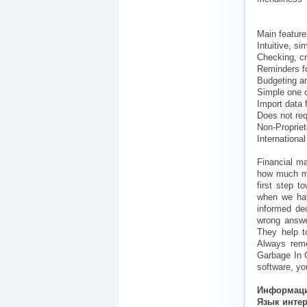
Main feature
Intuitive, si
Checking, cr
Reminders fo
Budgeting an
Simple one c
Import data
Does not req
Non-Proprie
Internationa
Financial m
how much mo
first step t
when we hav
informed dec
wrong answe
They help to
Always reme
Garbage In G
software, yo
Информаци
Язык инте