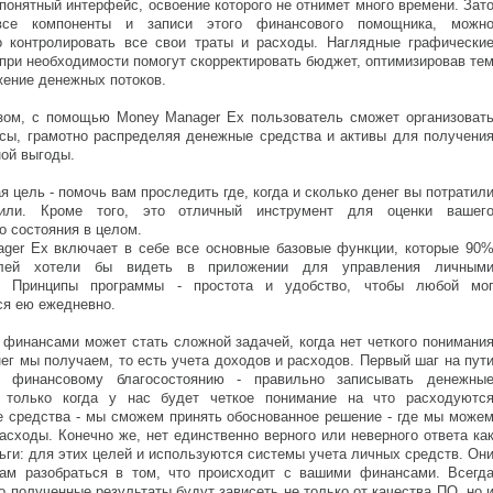
понятный интерфейс, освоение которого не отнимет много времени. Зат
все компоненты и записи этого финансового помощника, можн
о контролировать все свои траты и расходы. Наглядные графически
при необходимости помогут скорректировать бюджет, оптимизировав те
ение денежных потоков.
зом, с помощью Money Manager Ex пользователь сможет организоват
сы, грамотно распределяя денежные средства и активы для получени
ой выгоды.
я цель - помочь вам проследить где, когда и сколько денег вы потратил
или. Кроме того, это отличный инструмент для оценки вашег
о состояния в целом.
ger Ex включает в себе все основные базовые функции, которые 90
елей хотели бы видеть в приложении для управления личным
. Принципы программы - простота и удобство, чтобы любой мо
ся ею ежедневно.
 финансами может стать сложной задачей, когда нет четкого понимани
ег мы получаем, то есть учета доходов и расходов. Первый шаг на пут
 финансовому благосостоянию - правильно записывать денежны
: только когда у нас будет четкое понимание на что расходуютс
 средства - мы сможем принять обоснованное решение - где мы може
асходы. Конечно же, нет единственно верного или неверного ответа ка
ьги: для этих целей и используются системы учета личных средств. Он
ам разобраться в том, что происходит с вашими финансами. Всегд
о полученные результаты будут зависеть не только от качества ПО, но 