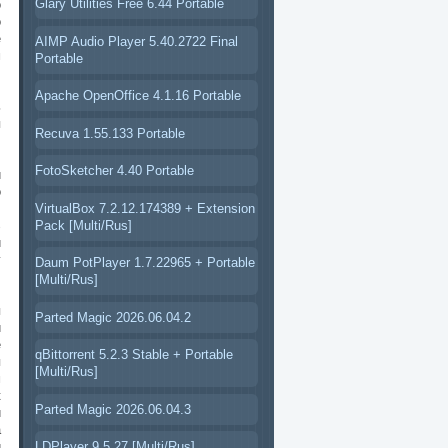
Glary Utilities Free 6.44 Portable
о
о
е
AIMP Audio Player 5.40.2722 Final
м
Portable
Apache OpenOffice 4.1.16 Portable
ь
я
Recuva 1.55.133 Portable
FotoSketcher 4.40 Portable
и
о
VirtualBox 7.2.12.174389 + Extension
Pack [Multi/Rus]
%
и
г
Daum PotPlayer 1.7.22965 + Portable
[Multi/Rus]
я
Parted Magic 2026.06.04.2
и
е
qBittorrent 5.2.3 Stable + Portable
я
[Multi/Rus]
м
к
Parted Magic 2026.06.04.3
и
а
и
LDPlayer 9.5.27 [Multi/Rus]