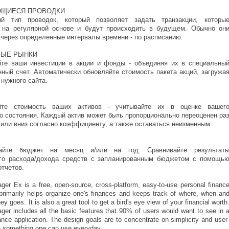
ЩИЕСЯ ПРОВОДКИ
ый тип проводок, который позволяет задать транзакции, которы
 на регулярной основе и будут происходить в будущем. Обычно он
 через определенные интервалы времени - по расписанию.
ЫЕ РЫНКИ
те ваши инвестиции в акции и фонды - объединяя их в специальны
нный счет. Автоматически обновляйте стоимость пакета акций, загружа
 нужного сайта.
йте стоимость ваших активов - учитывайте их в оценке вашег
о состояния. Каждый актив может быть пропорционально переоценен ра
 или вниз согласно коэффициенту, а также оставаться неизменным.
вайте бюджет на месяц и/или на год. Сравнивайте результат
го расхода/дохода средств с запланированным бюджетом с помощь
отчетов.
er Ex is a free, open-source, cross-platform, easy-to-use personal financ
 primarily helps organize one's finances and keeps track of where, when an
 goes. It is also a great tool to get a bird's eye view of your financial worth
r includes all the basic features that 90% of users would want to see in 
ance application. The design goals are to concentrate on simplicity and user
 - something one can use everyday.