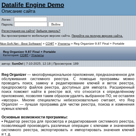
Datalife Engine Demo
Описание сайта
Логин:
Пароль:
Регистрация на сайте!
Забыли пароль?
Вы просматриваете мобильную версию сайта.
Перейти на полную версию сайта.
Nice-Soft.Net - Best Software!
»
СОФТ
»
Утилиты
» Reg Organizer 9.87 Final + Portable
Reg Organizer 9.87 Final + Portable
Категория:
СОФТ
/
Утилиты
автор:
SamDel
| 7-10-2025, 12:18 | Просмотров: 189
Reg Organizer
— многофункциональное приложение, предназначенное для
обслуживания системного реестра. С помощью программы можно
проводить поиск, замену и редактирование ключей и веток реестра,
предпросмотр файлов реестра, доступных для импорта. Расширенный
поиск поможет найти в реестре всё, что относится к определённому
приложению, позволяя таким образом удалять выбранное ПО, не оставляя
«мусора». Многие специалисты небезосновательно считают, что Reg
Organizer — лучшая программа для чистки реестра, поиска и изменения
нужных ключей.
Основные возможности программы:
• Редактор реестра для просмотра и редактирования системного реестра,
позволяющий производить различные операции c ключами и значениями
системного реестра, экспортировать и импортировать значения ключей
и т. д.