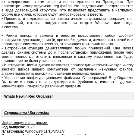
их содержимого, в том числе и непосредственно из Проводника. При
просмотре импортируемого reg-файла его содержимое представляется
в виде древовидной структуры, что позволяет представить в наглядной
форме все ключи, которые будут импортированы в реестр.
• Просмотр и редактирование автоматически запускаемых программ, т. е.
приложений, которые загружаются при старте Windows или входе
в систему.
• Режим поиска и замены в реестре представляет собой удобный
инструмент для нахождения (и, при необходимости, изменения) ключей или
параметров системного реестра, отвечающих критериям поиска.
• Встроенная функция деинсталляции любых приложений. Она может
сделать снимок системы до и после установки приложения, после чего
можно полностью откатить внесенные в систему изменения, как будто
приложение не было установлено.
• Инструмент Чистка дисков позволяет производить автоматическую чистку
жестких дисков вашего компьютера от различных ненужных файлов,
а также выполнять поиск и исправление неверных ярлыков.
• Управление конфигурационными файлами. С программой Reg Organizer
Вы можете открывать и редактировать (добавлять, изменять, удалять
ключи/секции) INI-файлы различных программ.
Whats New in Reg Organizer
Скриншоты / Screenshot
Информация о программе:
Год выпуска:
2025
Платформа:
Windows® 11/10/8/8.1/7