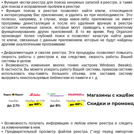
• Функция чистки реестра для поиска ненужных записей в реестре, а также
для поиска и исправления проблем в реестре.
• Функция поиска в реестре позволяет найти ключи, относящиеся
к интересующему Вас приложению, и удалить их при необходимости. Это
полезно, например, в случае, когда какое-либо приложение не имеет
программы деинсталляции и после его удаления вручную в реестре
остаются ненужные записи, которые могут приводить к некорректному
функционированию других приложений. В то же время, Reg Organizer
производит более глубокий поиск и позволяет зачастую найти даже
те ключи, связанные с данным приложением, которые не будут найдены
другими аналогичными программами.
• Дефрагментация и сжатие реестра. Эти процедуры позволяют повысить
скорость работы с реестром и, как следствие, скорость работы Вашей
системы в целом.
• Возможность изменения многих тонких настроек Windows (tweaks).
В частности, Вы можете ускорить работу Вашей системы, приказав системе
использовать кэш-память большего объема, или заставив систему
выгружать неиспользуемые библиотеки из памяти и т. д.
• Возможность получать информацию о любом ключе реестра и следить
за изменениями в нем.
• Предварительный просмотр файлов реестра (*.reg) перед импортом