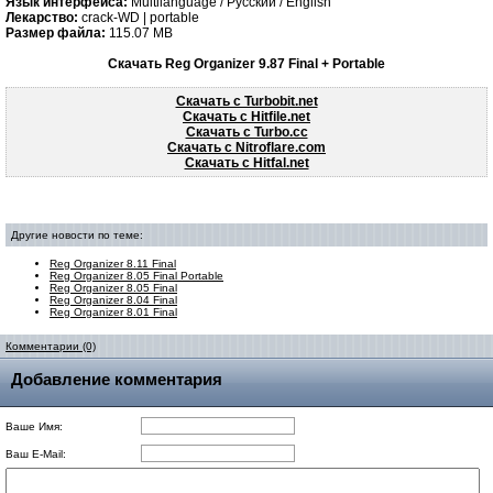
Язык интерфейса:
Multilanguage / Русский / English
Лекарство:
crack-WD | portable
Размер файла:
115.07 MB
Скачать Reg Organizer 9.87 Final + Portable
Скачать с Turbobit.net
Скачать с Hitfile.net
Скачать с Turbo.cc
Скачать с Nitroflare.com
Скачать с Hitfal.net
Другие новости по теме:
Reg Organizer 8.11 Final
Reg Organizer 8.05 Final Portable
Reg Organizer 8.05 Final
Reg Organizer 8.04 Final
Reg Organizer 8.01 Final
Комментарии (0)
Добавление комментария
Ваше Имя:
Ваш E-Mail: