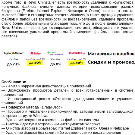
Кроме того, в Revo Uninstaller есть возможность удаления с компьютера
ненужных файлов, очистки данных истории использования разных
браузеров (Firefox, Internet Explorer, Netscape и Opera), офисного пакета
Microsoft Office и стандартных средств Windows, а также функция удаления
файлов и папок без возможности их восстановления. Удаление программ
стало более эффективным благодаря тому, что до и после деинсталляции
Revo Uninstaller проводит сканирование системы, обнаруживая и удаляя
все внесенные удаляемой программой изменения (файлы, папки, ключи
реестра).
Особенности:
— Легкая и корректная деинсталляция приложений
— Возможность просмотра деталей о всех установленных в системе
приложений
— Инновационный режим «Охотник» для деинсталляции и удаления
приложений
— Поддержка метода «Drag&Drop»
— Просмотр и управление приложениями, автоматически запускающихся
во время загрузки Windows
— Удаление ненужных и временных файлов из системы
— Быстрый доступ к встроенным инструментам Windows
— Очистка истории в браузерах Internet Explorer, Firefox, Opera и Netscape
— Удаление файлов без какой-либо возможности их восстановления