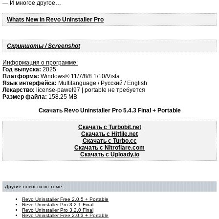
— И многое другое…
Whats New in Revo Uninstaller Pro
Скриншоты / Screenshot
Информация о программе:
Год выпуска:
2025
Платформа:
Windows® 11/7/8/8.1/10/Vista
Язык интерфейса:
Multilanguage / Русский / English
Лекарство:
license-pawel97 | portable не требуется
Размер файла:
158.25 MB
Скачать Revo Uninstaller Pro 5.4.3 Final + Portable
Скачать с Turbobit.net
Скачать с Hitfile.net
Скачать с Turbo.cc
Скачать с Nitroflare.com
Скачать с Uploady.io
Другие новости по теме:
Revo Uninstaller Free 2.0.5 + Portable
Revo Uninstaller Pro 3.2.1 Final
Revo Uninstaller Pro 3.2.0 Final
Revo Uninstaller Free 2.0.3 + Portable