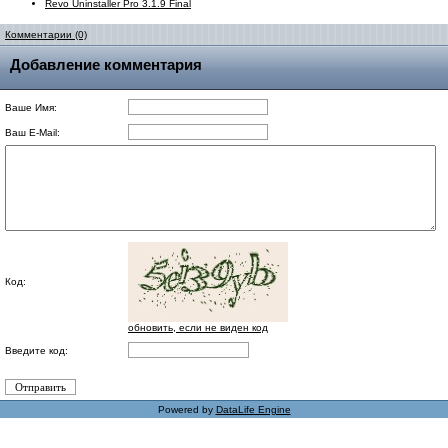
Revo Uninstaller Pro 3.1.9 Final
Комментарии (0)
Добавление комментария
Ваше Имя:
Ваш E-Mail:
Код:
обновить, если не виден код
Введите код:
Powered by
DataLife Engine