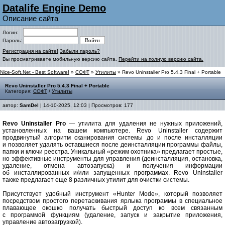
Datalife Engine Demo
Описание сайта
Логин:
Пароль:
Регистрация на сайте!
Забыли пароль?
Вы просматриваете мобильную версию сайта.
Перейти на полную версию сайта.
Nice-Soft.Net - Best Software!
»
СОФТ
»
Утилиты
» Revo Uninstaller Pro 5.4.3 Final + Portable
Revo Uninstaller Pro 5.4.3 Final + Portable
Категория:
СОФТ
/
Утилиты
автор:
SamDel
| 14-10-2025, 12:03 | Просмотров: 177
Revo Uninstaller Pro
— утилита для удаления не нужных приложений,
установленных на вашем компьютере. Revo Uninstaller содержит
продвинутый алгоритм сканирования системы до и после инсталляции
и позволяет удалять оставшиеся после деинсталляции программы файлы,
папки и ключи реестра. Уникальный «режим охотника» предлагает простые,
но эффективные инструменты для управления (деинсталляция, остановка,
удаление, отмена автозапуска) и получения информации
об инсталлированных и/или запущенных программах. Revo Uninstaller
также предлагает еще 8 различных утилит для очистки системы.
Присутствует удобный инструмент «Hunter Mode», который позволяет
посредством простого перетаскивания ярлыка программы в специальное
плавающее окошко получать быстрый доступ ко всем связанным
с программой функциям (удаление, запуск и закрытие приложения,
управление автозагрузкой).