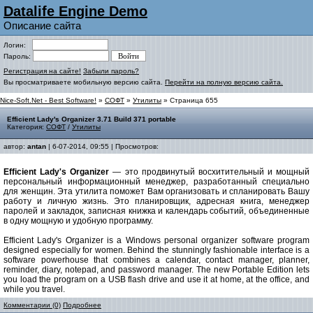
Datalife Engine Demo
Описание сайта
Логин:
Пароль:
Регистрация на сайте!
Забыли пароль?
Вы просматриваете мобильную версию сайта.
Перейти на полную версию сайта.
Nice-Soft.Net - Best Software!
»
СОФТ
»
Утилиты
» Страница 655
Efficient Lady's Organizer 3.71 Build 371 portable
Категория:
СОФТ
/
Утилиты
автор:
antan
| 6-07-2014, 09:55 | Просмотров:
Efficient Lady's Organizer
— это продвинутый восхитительный и мощный
персональный информационный менеджер, разработанный специально
для женщин. Эта утилита поможет Вам организовать и спланировать Вашу
работу и личную жизнь. Это планировщик, адресная книга, менеджер
паролей и закладок, записная книжка и календарь событий, объединенные
в одну мощную и удобную программу.
Efficient Lady's Organizer is a Windows personal organizer software program
designed especially for women. Behind the stunningly fashionable interface is a
software powerhouse that combines a calendar, contact manager, planner,
reminder, diary, notepad, and password manager. The new Portable Edition lets
you load the program on a USB flash drive and use it at home, at the office, and
while you travel.
Комментарии (0)
Подробнее