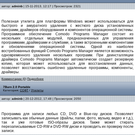
автор:
adminb
| 15-11-2013, 12:17 | Просмотров: 2321
Полезная утилита для платформы Windows может использоваться для
быстрого и аккуратного удаления с жесткого диска установленных
программ, драйверов оборудования и компонентов операционной системы.
Программное обеспечение Comodo Programs Manager состоит из
нескольких отдельных модулей, предназначенных для управления
программами, драйверами и службами, а также встроенными компонентами
и обновлениями операционной системы. Одной из наиболее
востребованных функций Comodo Programs Manager является возможность
одновременного удаления нескольких программ. При деинсталляции
драйвера Comodo Programs Manager автоматически создает резервную
копию, которая может использоваться для восстановления данных,
позволяет восстановить ошибочно удаленные программы, компоненты,
драйверы.
Комментарии (0)
Подробнее
7Burn 2.0 Portable
Категория:
СОФТ
/
Утилиты
автор:
adminb
| 20-12-2012, 17:48 | Просмотров: 2050
Программа для записи любых CD, DVD и Blue-ray дисков. Позволяет
записывать как обычные данные (файлы, папки, фото, музыку, видео и т.д.),
так и уже готовые ISO-образы дисков. Также может стирать
перезаписываемые CD-RW и DVD-RW диски и проводить их проверку после
записи.