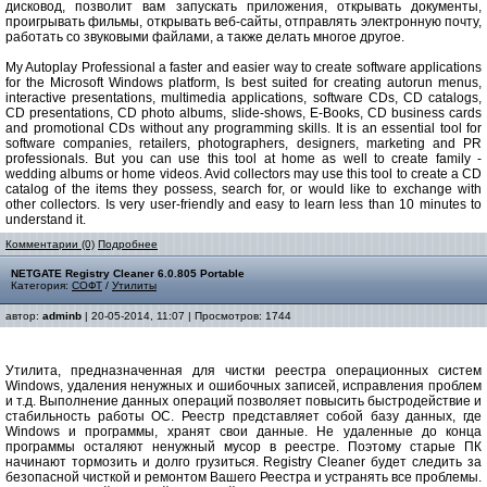
дисковод, позволит вам запускать приложения, открывать документы,
проигрывать фильмы, открывать веб-сайты, отправлять электронную почту,
работать со звуковыми файлами, а также делать многое другое.
My Autoplay Professional a faster and easier way to create software applications
for the Microsoft Windows platform, Is best suited for creating autorun menus,
interactive presentations, multimedia applications, software CDs, CD catalogs,
CD presentations, CD photo albums, slide-shows, E-Books, CD business cards
and promotional CDs without any programming skills. It is an essential tool for
software companies, retailers, photographers, designers, marketing and PR
professionals. But you can use this tool at home as well to create family -
wedding albums or home videos. Avid collectors may use this tool to create a CD
catalog of the items they possess, search for, or would like to exchange with
other collectors. Is very user-friendly and easy to learn less than 10 minutes to
understand it.
Комментарии (0)
Подробнее
NETGATE Registry Cleaner 6.0.805 Portable
Категория:
СОФТ
/
Утилиты
автор:
adminb
| 20-05-2014, 11:07 | Просмотров: 1744
Утилита, предназначенная для чистки реестра операционных систем
Windows, удаления ненужных и ошибочных записей, исправления проблем
и т.д. Выполнение данных операций позволяет повысить быстродействие и
стабильность работы ОС. Реестр представляет собой базу данных, где
Windows и программы, хранят свои данные. Не удаленные до конца
программы осталяют ненужный мусор в реестре. Поэтому старые ПК
начинают тормозить и долго грузиться. Registry Cleaner будет следить за
безопасной чисткой и ремонтом Вашего Реестра и устранять все проблемы.