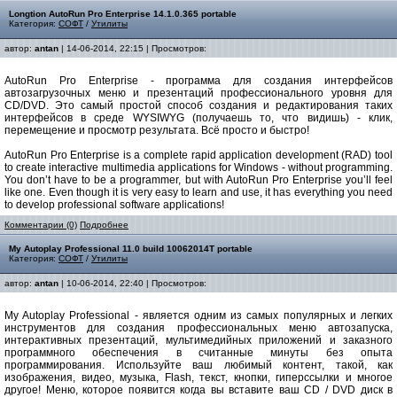
Longtion AutoRun Pro Enterprise 14.1.0.365 portable
Категория:
СОФТ
/
Утилиты
автор:
antan
| 14-06-2014, 22:15 | Просмотров:
AutoRun Pro Enterprise - программа для создания интерфейсов
автозагрузочных меню и презентаций профессионального уровня для
CD/DVD. Это самый простой способ создания и редактирования таких
интерфейсов в среде WYSIWYG (получаешь то, что видишь) - клик,
перемещение и просмотр результата. Всё просто и быстро!
AutoRun Pro Enterprise is a complete rapid application development (RAD) tool
to create interactive multimedia applications for Windows - without programming.
You don’t have to be a programmer, but with AutoRun Pro Enterprise you’ll feel
like one. Even though it is very easy to learn and use, it has everything you need
to develop professional software applications!
Комментарии (0)
Подробнее
My Autoplay Professional 11.0 build 10062014T portable
Категория:
СОФТ
/
Утилиты
автор:
antan
| 10-06-2014, 22:40 | Просмотров:
My Autoplay Professional - является одним из самых популярных и легких
инструментов для создания профессиональных меню автозапуска,
интерактивных презентаций, мультимедийных приложений и заказного
программного обеспечения в считанные минуты без опыта
программирования. Используйте ваш любимый контент, такой, как
изображения, видео, музыка, Flash, текст, кнопки, гиперссылки и многое
другое! Меню, которое появится когда вы вставите ваш CD / DVD диск в