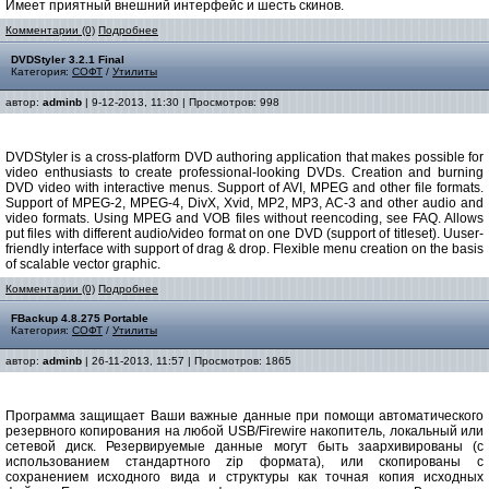
Имеет приятный внешний интерфейс и шесть скинов.
Комментарии (0)
Подробнее
DVDStyler 3.2.1 Final
Категория:
СОФТ
/
Утилиты
автор:
adminb
| 9-12-2013, 11:30 | Просмотров: 998
DVDStyler is a cross-platform DVD authoring application that makes possible for
video enthusiasts to create professional-looking DVDs. Сreation and burning
DVD video with interactive menus. Support of AVI, MPEG and other file formats.
Support of MPEG-2, MPEG-4, DivX, Xvid, MP2, MP3, AC-3 and other audio and
video formats. Using MPEG and VOB files without reencoding, see FAQ. Allows
put files with different audio/video format on one DVD (support of titleset). Uuser-
friendly interface with support of drag & drop. Flexible menu creation on the basis
of scalable vector graphic.
Комментарии (0)
Подробнее
FBackup 4.8.275 Portable
Категория:
СОФТ
/
Утилиты
автор:
adminb
| 26-11-2013, 11:57 | Просмотров: 1865
Программа защищает Ваши важные данные при помощи автоматического
резервного копирования на любой USB/Firewire накопитель, локальный или
сетевой диск. Резервируемые данные могут быть заархивированы (с
использованием стандартного zip формата), или скопированы с
сохранением исходного вида и структуры как точная копия исходных