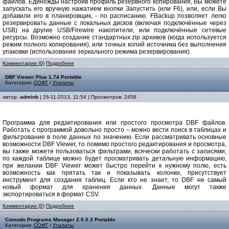
файлов. Единожды настроив профиль резервного копирования, Вы можете
запускать его вручную нажатием кнопки Запустить (или F6), или, если Вы
добавили его в планировщик, - по расписанию. FBackup позволяет легко
резервировать данные с локальных дисков (включая подключённые через
USB) на другие USB/Firewire накопители, или подключённые сетевые
ресурсы. Возможно создание стандартных zip архивов (когда используется
режим полного копирования), или точных копий источника без выполнения
упаковки (использование зеркального режима резервирования).
Комментарии (0)
Подробнее
DBF Viewer Plus 1.74 Portable
Категория:
СОФТ
/
Утилиты
автор:
adminb
| 26-11-2013, 11:54 | Просмотров: 2458
Программа для редактирования или простого просмотра DBF файлов.
Работать с программой довольно просто – можно вести поиск в таблицах и
фильтрование в поле данных по значению. Если рассматривать основные
возможности DBF Viewer, то помимо простого редактирования и просмотра,
вы также можете пользоваться фильтрами, всячески работать с записями,
по каждой таблице можно будет просматривать детальную информацию,
при желании DBF Viewer может быстро перейти к нужному полю, есть
возможность как прятать так и показывать колонки, присутствует
инструмент для создания таблиц. Если кто не знает, то DBF не самый
новый формат для хранения данных. Данные могут также
экспортироваться в формат CSV.
Комментарии (0)
Подробнее
Comodo Programs Manager 2.0.0.3 Portable
Категория:
СОФТ
/
Утилиты