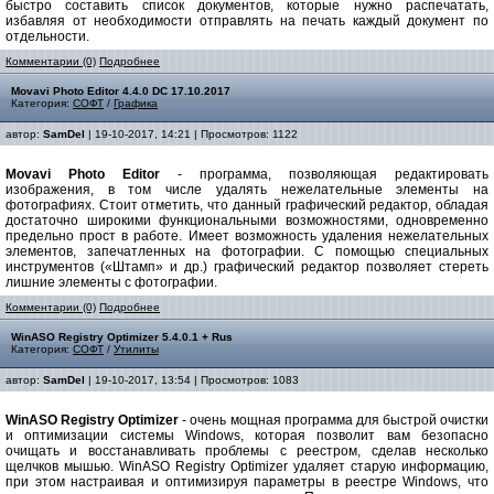
быстро составить список документов, которые нужно распечатать,
избавляя от необходимости отправлять на печать каждый документ по
отдельности.
Комментарии (0)
Подробнее
Movavi Photo Editor 4.4.0 DC 17.10.2017
Категория:
СОФТ
/
Графика
автор:
SamDel
| 19-10-2017, 14:21 | Просмотров: 1122
Movavi Photo Editor
- программа, позволяющая редактировать
изображения, в том числе удалять нежелательные элементы на
фотографиях. Стоит отметить, что данный графический редактор, обладая
достаточно широкими функциональными возможностями, одновременно
предельно прост в работе. Имеет возможность удаления нежелательных
элементов, запечатленных на фотографии. С помощью специальных
инструментов («Штамп» и др.) графический редактор позволяет стереть
лишние элементы с фотографии.
Комментарии (0)
Подробнее
WinASO Registry Optimizer 5.4.0.1 + Rus
Категория:
СОФТ
/
Утилиты
автор:
SamDel
| 19-10-2017, 13:54 | Просмотров: 1083
WinASO Registry Optimizer
- очень мощная программа для быстрой очистки
и оптимизации системы Windows, которая позволит вам безопасно
очищать и восстанавливать проблемы с реестром, сделав несколько
щелчков мышью. WinASO Registry Optimizer удаляет старую информацию,
при этом настраивая и оптимизируя параметры в реестре Windows, что