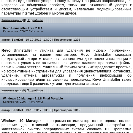
позволит существенно ускоряет вашу систему. Программа направленна для
исправления обыденных проблем, таких как: отклоненный доступ к
отсутствующим устройствам и дискам, нелегально модифицированные
параметры Internet Explorer и многое другое.
Комментарии (0)
Подробнее
Revo Uninstaller Free 2.0.4
Категория:
СОФТ
/
Утилиты
автор:
SamDel
| 19-10-2017, 13:20 | Просмотров: 1298
Revo Uninstaller
- утилита для удаления не нужных приложений,
установленных на вашем компьютере. Revo Uninstaller содержит
продвинутый алгоритм сканирования системы до и после инсталляции и
позволяет удалять оставшиеся после деинсталляции программы файлы,
папки и ключи реестра. Уникальный "режим охотника" предлагает простые,
но эффективные инструменты для управления (деинсталляция, остановка,
удаление, отмена автозапуска) и получения информации об
инсталлированных и/или запущенных программах. Revo Uninstaller также
предлагает еще 8 различных утилит для очистки системы.
Комментарии (0)
Подробнее
Windows 10 Manager 2.1.8 Final Portable
Категория:
СОФТ
/
Утилиты
автор:
SamDel
| 19-10-2017, 13:08 | Просмотров: 1019
Windows 10 Manager
- программа-оптимизатор все в одном, полное
решение для отличной оптимизации, продуманной настройки и
качественной очистки операционных систем Windows 10. Программа