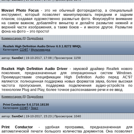
Movavi Photo Focus
- это не обычный фоторедактор, а специальный
инструмент, который позволяет манипулировать передним и задним
планом, создавая художественно размытые фото. Фокусируйте внимание
на самом важном, добавляйте виньетку и делайте размытие нижней и
верхней части изображения, а также боков – и многое другое. Размытие
фона на фото – это просто!
Комментарии (0)
Подробнее
Realtek High Definition Audio Driver 6.0.1.8272 WHQL
Категория:
СОФТ
/
Мультимедиа
автор:
SamDel
| 19-10-2017, 17:08 | Просмотров: 1159
Realtek High Definition Audio Driver
- звуковой драйвер Realtek нового
поколения, предназначенные для операционных систем Windows.
Преимуществами спецификации High Definition Audio перед AC'97
являются: полноценная поддержка новых форматов звука, более высокая
частота пропускания, поддержка подключения аудио-устройств по
технологии Plug and Play, более точное распознавание речи и ее ввод.
Комментарии (0)
Подробнее
Print Conductor 5.6.1710.18130
Категория:
СОФТ
/
Текст
автор:
SamDel
| 19-10-2017, 15:23 | Просмотров: 1040
Print Conductor
- удобная программа, предназначенная для
автоматической печати большого количества документов. Она позволяет