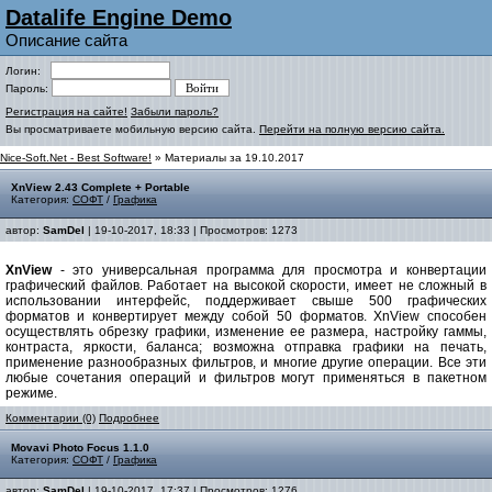
Datalife Engine Demo
Описание сайта
Логин:
Пароль:
Регистрация на сайте!
Забыли пароль?
Вы просматриваете мобильную версию сайта.
Перейти на полную версию сайта.
Nice-Soft.Net - Best Software!
» Материалы за 19.10.2017
XnView 2.43 Complete + Portable
Категория:
СОФТ
/
Графика
автор:
SamDel
| 19-10-2017, 18:33 | Просмотров: 1273
XnView
- это универсальная программа для просмотра и конвертации
графический файлов. Работает на высокой скорости, имеет не сложный в
использовании интерфейс, поддерживает свыше 500 графических
форматов и конвертирует между собой 50 форматов. XnView способен
осуществлять обрезку графики, изменение ее размера, настройку гаммы,
контраста, яркости, баланса; возможна отправка графики на печать,
применение разнообразных фильтров, и многие другие операции. Все эти
любые сочетания операций и фильтров могут применяться в пакетном
режиме.
Комментарии (0)
Подробнее
Movavi Photo Focus 1.1.0
Категория:
СОФТ
/
Графика
автор:
SamDel
| 19-10-2017, 17:37 | Просмотров: 1276