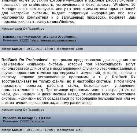
включает более 30 утилит которые улучшают и ускоряют работу системы,
повышают её стабильность, устойчивость и безопасность. Windows 10
Manager позволяет получить доступ к нескольким сотням скрытых опций
для настройки системы, выдает подробную информацию обо всех
компонентах компьютера и о запущенных процессах, помогает Вам
персонализировать вашу копию Windows.
Комментарии (0)
Подробнее
RollBack Rx Professional 10.7 Build 2702800906
Категория:
СОФТ
/
Инструменты восстановления
автор:
SamDel
| 19-10-2017, 12:28 | Просмотров: 1308
RollBack Rx Professional
- программа предназначена для создания так
называемых «снимков» системы, которые при необходимости могут
использоваться для отката и восстановления случайно утерянных данных в
случае поражения компьютера вирусом и изменений, которые внесли в
систему недавно установленные программы и т. д. RollBack Rx
восстанавливает не только файлы, но и настройки системы, в том числе
параметры реестра, рабочего стола, безопасности, управления
пользователями и т. д. При помощи программы можно возвращаться на
часы, дни, недели и даже месяцы назад, отыскивая нужное состояние
системы. «Снимки» могут создаваться по требованию пользователя или же
автоматически, по заранее заданному расписанию.
Комментарии (0)
Подробнее
Windows 10 Manager 2.1.8 Final
Категория:
СОФТ
/
Утилиты
автор:
SamDel
| 19-10-2017, 12:05 | Просмотров: 1150