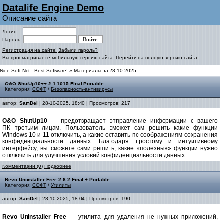
Datalife Engine Demo
Описание сайта
Логин:
Пароль:
Регистрация на сайте!
Забыли пароль?
Вы просматриваете мобильную версию сайта.
Перейти на полную версию сайта.
Nice-Soft.Net - Best Software!
» Материалы за 28.10.2025
O&O ShutUp10++ 2.1.1015 Final Portable
Категория:
СОФТ
/
Безопасность-антивирусы
автор:
SamDel
| 28-10-2025, 18:40 | Просмотров: 217
O&O ShutUp10
— предотвращает отправление информации с вашего
ПК третьим лицам. Пользователь сможет сам решить какие функции
Windows 10 и 11 отключить, а какие оставить по соображениям сохранения
конфиденциальности данных. Благодаря простому и интуитивному
интерфейсу, вы сможете сами решить, какие «полезные» функции нужно
отключить для улучшения условий конфиденциальности данных.
Комментарии (0)
Подробнее
Revo Uninstaller Free 2.6.2 Final + Portable
Категория:
СОФТ
/
Утилиты
автор:
SamDel
| 28-10-2025, 18:04 | Просмотров: 190
Revo Uninstaller Free
— утилита для удаления не нужных приложений,