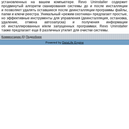
установленных на вашем компьютере. Revo Uninstaller содержит
продвинутый алгоритм сканирования системы до и после инсталляции
и позволяет удалять оставшиеся после деинсталляции программы файлы,
папки и ключи реестра. Уникальный «режим охотника» предлагает простые,
но эффективные инструменты для управления (деинсталляция, остановка,
удаление, отмена автозапуска) и получения информации
об инсталлированных и/или запущенных программах. Revo Uninstaller
также предлагает еще 8 различных утилит для очистки системы.
Комментарии (0)
Подробнее
Powered by
DataLife Engine