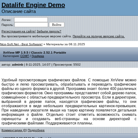
Datalife Engine Demo
Описание сайта
Логин:
Пароль:
Регистрация на сайте!
Забыли пароль?
Вы просматриваете мобильную версию сайта.
Перейти на полную версию сайта.
Nice-Soft.Net - Best Software!
» Материалы за 08.11.2025
XnView MP 1.9.5 / Classic 2.52.1 Portable
Категория:
СОФТ
/
Графика
автор:
adminb
| 8-11-2025, 14:07 | Просмотров: 5502
Удобный просмотровщик графических файлов. С помощью XnView можно
быстро и легко просматривать, обрабатывать и переводить графические
файлы из одного формата в другой. Программа знает более 400 различных
графических форматов. Окно программы представляет собой дерево папок,
совмещённое с областью предварительного просмотра. Если в директории,
выбранной в дереве папок, находятся графические файлы, то они
отображаются в виде небольших предварительных картинок-превьюшек.
При наведении указателя мыши на такую картинку появляется детальная
информация о файле. Отдельно стоит отметить возможность снимать
скриншоты и создавать веб-страницы на основе директорий с
графическими файлами. Поддерживаются плагины.
Комментарии (0)
Подробнее