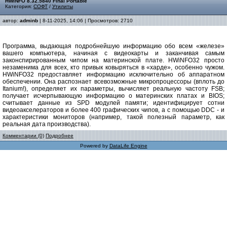
HWiNFO 8.32.5840 Final Portable
Категория:
СОФТ
/
Утилиты
автор:
adminb
| 8-11-2025, 14:06 | Просмотров: 2710
Программа, выдающая подробнейшую информацию обо всем «железе»
вашего компьютера, начиная с видеокарты и заканчивая самым
законспирированным чипом на материнской плате. HWiNFO32 просто
незаменима для всех, кто привык ковыряться в «харде», особенно чужом.
HWiNFO32 предоставляет информацию исключительно об аппаратном
обеспечении. Она распознает всевозможные микропроцессоры (вплоть до
Itanium!), определяет их параметры, вычисляет реальную частоту FSB;
получает исчерпывающую информацию о материнских платах и BIOS;
считывает данные из SPD модулей памяти; идентифицирует сотни
видеоакселераторов и более 400 графических чипов, а с помощью DDC - и
характеристики мониторов (например, такой полезный параметр, как
реальная дата производства).
Комментарии (0)
Подробнее
Powered by
DataLife Engine