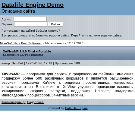
Datalife Engine Demo
Описание сайта
Логин:
Пароль:
Регистрация на сайте!
Забыли пароль?
Вы просматриваете мобильную версию сайта.
Перейти на полную версию сайта.
Nice-Soft.Net - Best Software!
» Материалы за 12.01.2026
XnViewMP 1.9.9 Final + Portable
Категория:
СОФТ
/
Графика
автор:
SamDel
| 12-01-2026, 12:13 | Просмотров: 280
XnViewMP
— программа для работы с графическими файлами, имеющая
поддержку более 500 различных форматов и является расширенной
версией программы XnView с опциями просмотрщика, конвертера
и каталогизатора. В отличие от XnView улучшена производительность,
кэширование, скорость загрузки, поддержка Unicode, поддержка
многоядерных процессоров, 64-битные версии.
Комментарии (0)
Подробнее
Powered by
DataLife Engine