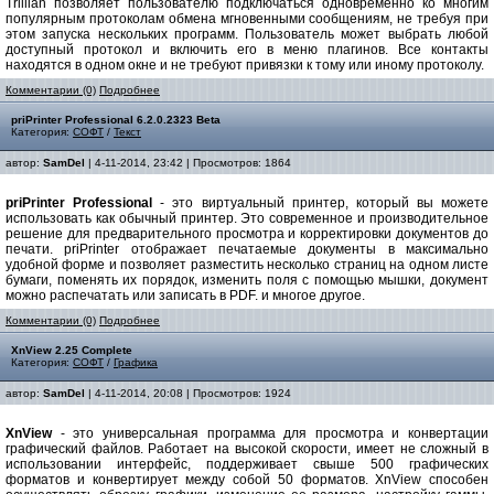
Trillian позволяет пользователю подключаться одновременно ко многим
популярным протоколам обмена мгновенными сообщениям, не требуя при
этом запуска нескольких программ. Пользователь может выбрать любой
доступный протокол и включить его в меню плагинов. Все контакты
находятся в одном окне и не требуют привязки к тому или иному протоколу.
Комментарии (0)
Подробнее
priPrinter Professional 6.2.0.2323 Beta
Категория:
СОФТ
/
Текст
автор:
SamDel
| 4-11-2014, 23:42 | Просмотров: 1864
priPrinter Professional
- это виртуальный принтер, который вы можете
использовать как обычный принтер. Это современное и производительное
решение для предварительного просмотра и корректировки документов до
печати. priPrinter отображает печатаемые документы в максимально
удобной форме и позволяет разместить несколько страниц на одном листе
бумаги, поменять их порядок, изменить поля с помощью мышки, документ
можно распечатать или записать в PDF. и многое другое.
Комментарии (0)
Подробнее
XnView 2.25 Complete
Категория:
СОФТ
/
Графика
автор:
SamDel
| 4-11-2014, 20:08 | Просмотров: 1924
XnView
- это универсальная программа для просмотра и конвертации
графический файлов. Работает на высокой скорости, имеет не сложный в
использовании интерфейс, поддерживает свыше 500 графических
форматов и конвертирует между собой 50 форматов. XnView способен