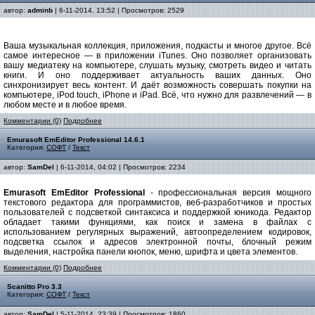
автор:
adminb
| 6-11-2014, 13:52 | Просмотров: 2529
Ваша музыкальная коллекция, приложения, подкасты и многое другое. Всё
самое интересное — в приложении iTunes. Оно позволяет организовать
вашу медиатеку на компьютере, слушать музыку, смотреть видео и читать
книги. И оно поддерживает актуальность ваших данных. Оно
синхронизирует весь контент. И даёт возможность совершать покупки на
компьютере, iPod touch, iPhone и iPad. Всё, что нужно для развлечений — в
любом месте и в любое время.
Комментарии (0)
Подробнее
Emurasoft EmEditor Professional 14.6.1
Категория:
СОФТ
/
Текст
автор:
SamDel
| 6-11-2014, 04:02 | Просмотров: 2234
Emurasoft EmEditor Professional
- профессиональная версия мощного
текстового редактора для программистов, веб-разработчиков и простых
пользователей с подсветкой синтаксиса и поддержкой юникода. Редактор
обладает такими функциями, как поиск и замена в файлах с
использованием регулярных выражений, автоопределением кодировок,
подсветка ссылок и адресов электронной почты, блочный режим
выделения, настройка панели кнопок, меню, шрифта и цвета элементов.
Комментарии (0)
Подробнее
Scanitto Pro 3.3
Категория:
СОФТ
/
Текст
автор:
SamDel
| 5-11-2014, 23:39 | Просмотров: 1860