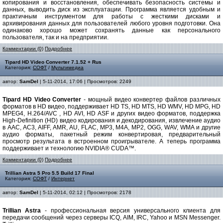
копирования и восстановления, обеспечивать безопасность системы и
данных, выводить диск из эксплуатации. Программа является удобным и
практичным инструментом для работы с жесткими дисками и
архивирования данных для пользователей любого уровня подготовки. Она
одинаково хорошо может сохранять данные как персонального
пользователя, так и на предприятии.
Комментарии (0)
Подробнее
Tipard HD Video Converter 7.1.52 + Rus
Категория:
СОФТ
/
Мультимедиа
автор:
SamDel
| 5-11-2014, 17:06 | Просмотров: 2249
Tipard HD Video Converter
- мощный видео конвертер файлов различных
форматов в HD видео, поддерживает HD TS, HD MTS, HD WMV, HD MPG, HD
MPEG4, H.264/AVC , HD AVI, HD ASF и других видео форматов, поддержка
High-Definition (HD) видео кодирования и декодирования, извлечение аудио
в AAC, AC3, AIFF, AMR, AU, FLAC, MP3, M4A, MP2, OGG, WAV, WMA и другие
аудио форматы, пакетный режим конвертировая, предварительный
просмотр результата в встроенном проигрывателе. А теперь программа
поддерживает и технологию NVIDIA® CUDA™.
Комментарии (0)
Подробнее
Trillian Astra 5 Pro 5.5 Build 17 Final
Категория:
СОФТ
/
Интернет
автор:
SamDel
| 5-11-2014, 02:12 | Просмотров: 2178
Trillian Astra
- профессиональная версия универсального клиента для
передачи сообщений через серверы ICQ, AIM, IRC, Yahoo и MSN Messenger.