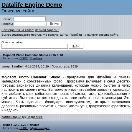
Datalife Engine Demo
Описание сайта
Логин:
Пароль:
Регистрация на сайте!
Забыли пароль?
Вы просматриваете мобильную версию сайта.
Перейти на полную версию сайта.
Поиск по сайту:
Mojosoft Photo Calendar Studio 2015 1.18
Категория:
СОФТ
/
Графика
автор:
SamDel
| 6-11-2014, 16:29 | Просмотров: 1939
Mojosoft Photo Calendar Studio
- программа для дизайна и печати
календарей с собственными фото. Программа включает в себя десятки
готовых вариантов дизайна календарей, которые можно быстро и легко
настроить по своему вкусу. Вы можете изменить любой элемент календаря
или добавить свои собственные новые объекты, такие как изображения и
субтитры. Вы также можете создавать свои собственные композиции. Это
может быть сделано благодаря инструментам, которые позволяют
добавлять различные элементы, такие как фигуры, графические фрагменты
и надписи.
Комментарии (0)
Подробнее
iTunes 12.0.1.26 Portable
Категория:
СОФТ
/
Мультимедиа