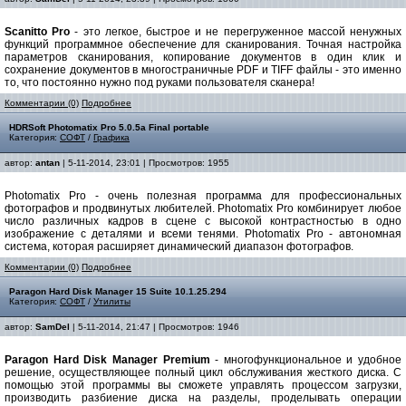
Scanitto Pro
- это легкое, быстрое и не перегруженное массой ненужных
функций программное обеспечение для сканирования. Точная настройка
параметров сканирования, копирование документов в один клик и
сохранение документов в многостраничные PDF и TIFF файлы - это именно
то, что постоянно нужно под руками пользователя сканера!
Комментарии (0)
Подробнее
HDRSoft Photomatix Pro 5.0.5a Final portable
Категория:
СОФТ
/
Графика
автор:
antan
| 5-11-2014, 23:01 | Просмотров: 1955
Photomatix Pro - очень полезная программа для профессиональных
фотографов и продвинутых любителей. Photomatix Pro комбинирует любое
число различных кадров в сцене с высокой контрастностью в одно
изображение с деталями и всеми тенями. Photomatix Pro - автономная
система, которая расширяет динамический диапазон фотографов.
Комментарии (0)
Подробнее
Paragon Hard Disk Manager 15 Suite 10.1.25.294
Категория:
СОФТ
/
Утилиты
автор:
SamDel
| 5-11-2014, 21:47 | Просмотров: 1946
Paragon Hard Disk Manager Premium
- многофункциональное и удобное
решение, осуществляющее полный цикл обслуживания жесткого диска. С
помощью этой программы вы сможете управлять процессом загрузки,
производить разбиение диска на разделы, проделывать операции