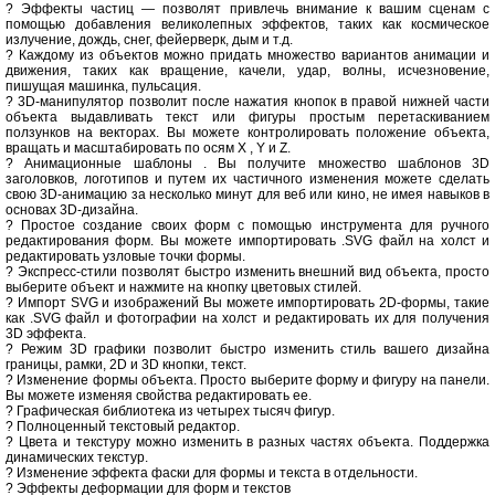
? Эффекты частиц — позволят привлечь внимание к вашим сценам с
помощью добавления великолепных эффектов, таких как космическое
излучение, дождь, снег, фейерверк, дым и т.д.
? Каждому из объектов можно придать множество вариантов анимации и
движения, таких как вращение, качели, удар, волны, исчезновение,
пишущая машинка, пульсация.
? 3D-манипулятор позволит после нажатия кнопок в правой нижней части
объекта выдавливать текст или фигуры простым перетаскиванием
ползунков на векторах. Вы можете контролировать положение объекта,
вращать и масштабировать по осям X , Y и Z.
? Анимационные шаблоны . Вы получите множество шаблонов 3D
заголовков, логотипов и путем их частичного изменения можете сделать
свою 3D-анимацию за несколько минут для веб или кино, не имея навыков в
основах 3D-дизайна.
? Простое создание своих форм с помощью инструмента для ручного
редактирования форм. Вы можете импортировать .SVG файл на холст и
редактировать узловые точки формы.
? Экспресс-стили позволят быстро изменить внешний вид объекта, просто
выберите объект и нажмите на кнопку цветовых стилей.
? Импорт SVG и изображений Вы можете импортировать 2D-формы, такие
как .SVG файл и фотографии на холст и редактировать их для получения
3D эффекта.
? Режим 3D графики позволит быстро изменить стиль вашего дизайна
границы, рамки, 2D и 3D кнопки, текст.
? Изменение формы объекта. Просто выберите форму и фигуру на панели.
Вы можете изменяя свойства редактировать ее.
? Графическая библиотека из четырех тысяч фигур.
? Полноценный текстовый редактор.
? Цвета и текстуру можно изменить в разных частях объекта. Поддержка
динамических текстур.
? Изменение эффекта фаски для формы и текста в отдельности.
? Эффекты деформации для форм и текстов