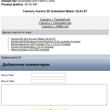
Лекарство:
Keymaker.and.Patch-CORE
Размер файла:
45.50 MB
Скачать Aurora 3D Animation Maker 16.01.07
Скачать с Turbobit.net
Скачать с Uploaded.net
Скачать с Hitfile.net
Другие новости по теме:
Aurora 3D Text & Logo Maker 16.01.07
EximiousSoft Business Card Designer 5.02 portable by antan
Blumentals Easy GIF Animator Pro 7.3.0.61 Portable
Aurora 3D DesignBox 1.9.01 portable
Hippo Animator 3.8.5309 portable
Комментарии (0)
Добавление комментария
Ваше Имя:
Ваш E-Mail: