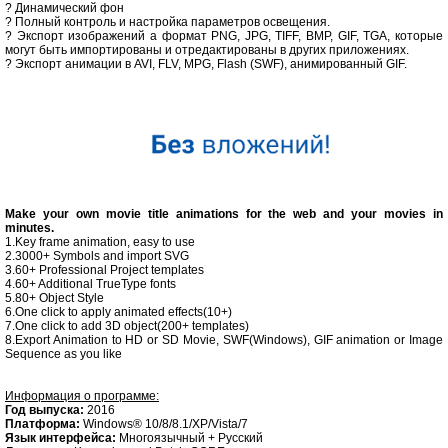
? Динамический фон
? Полный контроль и настройка параметров освещения.
? Экспорт изображений a формат PNG, JPG, TIFF, BMP, GIF, TGA, которые
могут быть импортированы и отредактированы в других приложениях.
? Экспорт анимации в AVI, FLV, MPG, Flash (SWF), анимированный GIF.
Make your own movie title animations for the web and your movies in
minutes.
1.Key frame animation, easy to use
2.3000+ Symbols and import SVG
3.60+ Professional Project templates
4.60+ Additional TrueType fonts
5.80+ Object Style
6.One click to apply animated effects(10+)
7.One click to add 3D object(200+ templates)
8.Export Animation to HD or SD Movie, SWF(Windows), GIF animation or Image
Sequence as you like
Информация о программе:
Год выпуска:
2016
Платформа:
Windows® 10/8/8.1/XP/Vista/7
Язык интерфейса:
Многоязычный + Русский