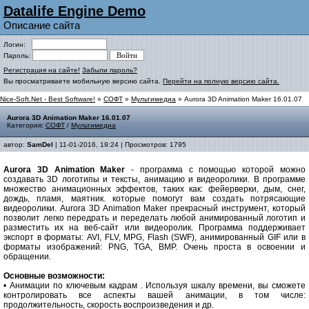
Datalife Engine Demo
Описание сайта
Логин:
Пароль:
Регистрация на сайте!
Забыли пароль?
Вы просматриваете мобильную версию сайта.
Перейти на полную версию сайта.
Nice-Soft.Net - Best Software!
»
СОФТ
»
Мультимедиа
» Aurora 3D Animation Maker 16.01.07
Aurora 3D Animation Maker 16.01.07
Категория:
СОФТ
/
Мультимедиа
автор:
SamDel
| 11-01-2016, 19:24 | Просмотров: 1795
Aurora 3D Animation Maker
- программа с помощью которой можно
создавать 3D логотипы и тексты, анимацию и видеоролики. В программе
множество анимационных эффектов, таких как: фейерверки, дым, снег,
дождь, пламя, маятник. которые помогут вам создать потрясающие
видеоролики. Aurora 3D Animation Maker прекрасный инструмент, который
позволит легко передрать и переделать любой анимированный логотип и
разместить их на веб-сайт или видеоролик. Программа поддерживает
экспорт в форматы: AVI, FLV, MPG, Flash (SWF), анимированный GIF или в
форматы изображений: PNG, TGA, BMP. Очень проста в освоении и
обращении.
Основные возможности:
• Анимации по ключевым кадрам . Используя шкалу времени, вы сможете
контролировать все аспекты вашей анимации, в том числе:
продолжительность, скорость воспроизведения и др.